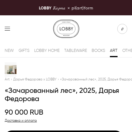
Карта
LOBBY
×
pl(art)form
LOBBY Moscow
0
NEW
GIFTS
LOBBY HOME
TABLEWARE
BOOKS
ART
OTH
Art
›
Дарья Федорова x LOBBY
›
«Зачарованный лес», 2025, Дарья Федор
«Зачарованный лес», 2025, Дарья
Федорова
90 000
RUB
Доставка и оплата