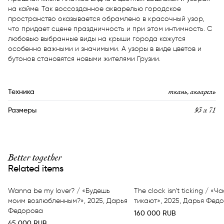
на кайме. Так воссозданное акварелью городское 
пространство оказывается обрамлено в красочный узор, 
что придает сцене праздничность и при этом интимность. С 
любовью выбранные виды на крыши города кажутся 
особенно важными и значимыми. А узоры в виде цветов и 
бутонов становятся новыми жителями Грузии.
ткань, акварель
Техника
93 x 71
Размеры
Better together
Related items
Wanna be my lover? / «Будешь
The clock isn’t ticking / «Ч
моим возлюбленным?», 2025, Дарья
тикают», 2025, Дарья Фед
Федорова
160 000
RUB
45 000
RUB