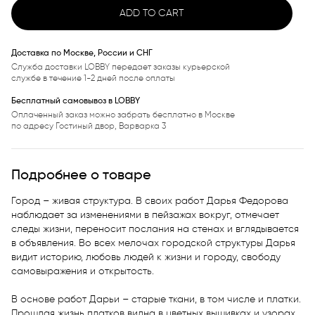
ADD TO CART
Доставка по Москве, России и СНГ
Служба доставки LOBBY передает заказы курьерской
службе в течение 1-2 дней после оплаты
Бесплатный самовывоз в LOBBY
Оплаченный заказ можно забрать бесплатно в Москве
по адресу Гостиный двор, Варварка 3
Подробнее о товаре
Город – живая структура. В своих работ Дарья Федорова 
наблюдает за изменениями в пейзажах вокруг, отмечает 
следы жизни, переносит послания на стенах и вглядывается 
в объявления. Во всех мелочах городской структуры Дарья 
видит историю, любовь людей к жизни и городу, свободу 
самовыражения и открытость. 

В основе работ Дарьи – старые ткани, в том числе и платки. 
Прошлая жизнь платков видна в цветных вышивках и узорах 