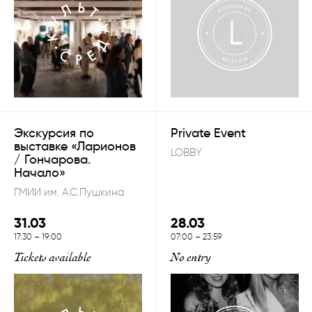
Экскурсия по
Private Event
выставке «Ларионов
LOBBY
/ Гончарова.
Начало»
ГМИИ им. А.С.Пушкина
31.03
28.03
ОТКРЫТЬ
17:30
–
19:00
07:00
–
23:59
Tickets available
No entry