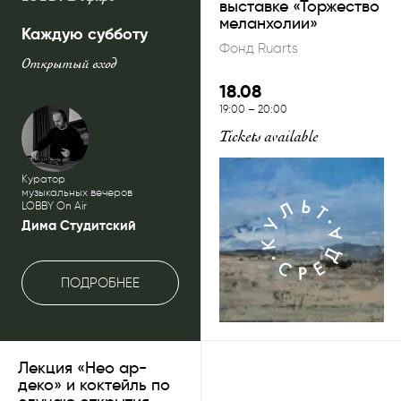
выставке «Торжество
меланхолии»
Каждую субботу
Фонд Ruarts
Открытый вход
18.08
19:00
–
20:00
Tickets available
Куратор
музыкальных вечеров
LOBBY On Air
Дима Студитский
ПОДРОБНЕЕ
Лекция «Нео ар-
деко» и коктейль по