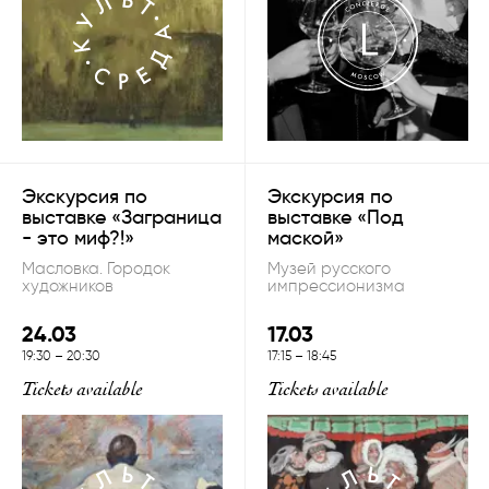
Экскурсия по
Экскурсия по
выставке «Заграница
выставке «Под
- это миф?!»
маской»
Масловка. Городок
Музей русского
художников
импрессионизма
24.03
17.03
19:30
–
20:30
17:15
–
18:45
Tickets available
Tickets available