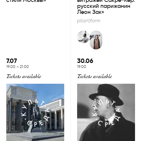
стили Москвы»
витражей Сакре-Кёр:
русский парижанин
Леон Зак»
pl(art)form
7.07
30.06
19:00
–
21:00
19:00
Tickets available
Tickets available