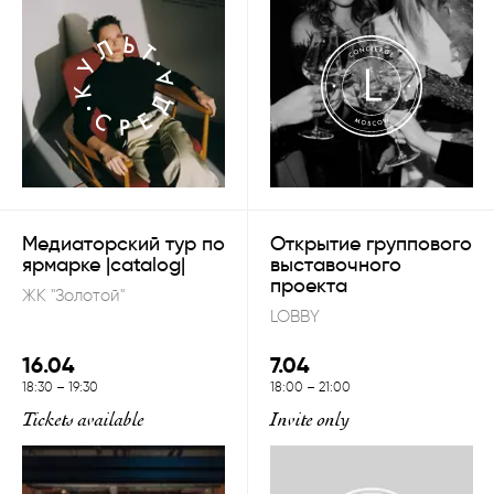
Медиаторский тур по
Открытие группового
ярмарке |catalog|
выставочного
проекта
ЖК "Золотой"
LOBBY
16.04
7.04
18:30
–
19:30
18:00
–
21:00
Tickets available
Invite only