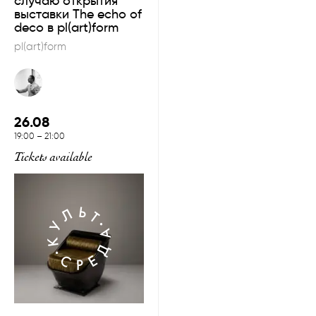
случаю открытия
выставки The echo of
deco в pl(art)form
pl(art)form
26.08
19:00
–
21:00
Tickets available