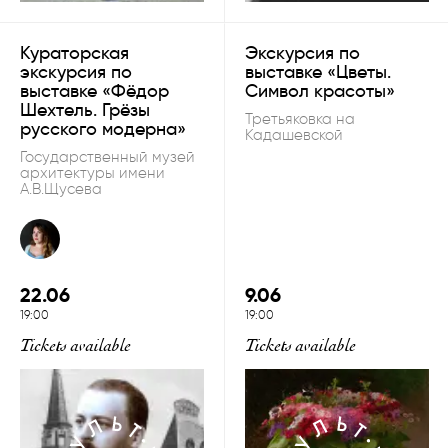
Кураторская
Экскурсия по
экскурсия по
выставке «Цветы.
выставке «Фёдор
Символ красоты»
Шехтель. Грёзы
Третьяковка на
русского модерна»
Кадашевской
Государственный музей
архитектуры имени
А.В.Щусева
22.06
9.06
19:00
19:00
Tickets available
Tickets available