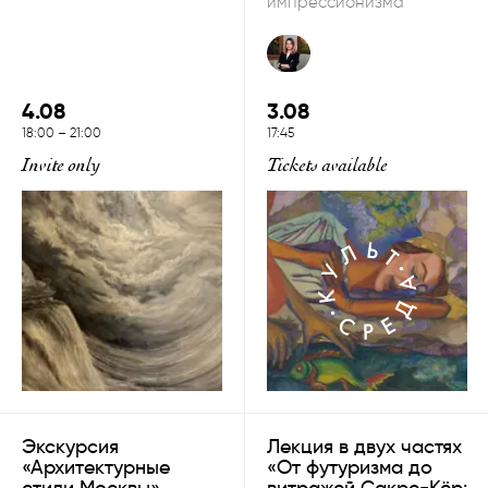
импрессионизма
4.08
3.08
18:00
–
21:00
17:45
Invite only
Tickets available
Экскурсия
Лекция в двух частях
«Архитектурные
«От футуризма до