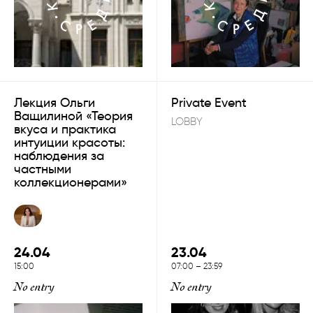
Лекция Ольги
Private Event
Ващилиной «Теория
LOBBY
вкуса и практика
интуиции красоты:
наблюдения за
частными
коллекционерами»
ОТКРЫТЬ
24.04
23.04
15:00
07:00
–
23:59
No entry
No entry