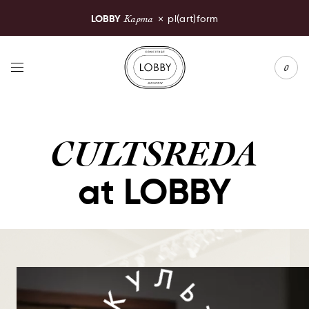
Карта
LOBBY
×
pl(art)form
LOBBY Moscow
0
CULTSREDA
at LOBBY