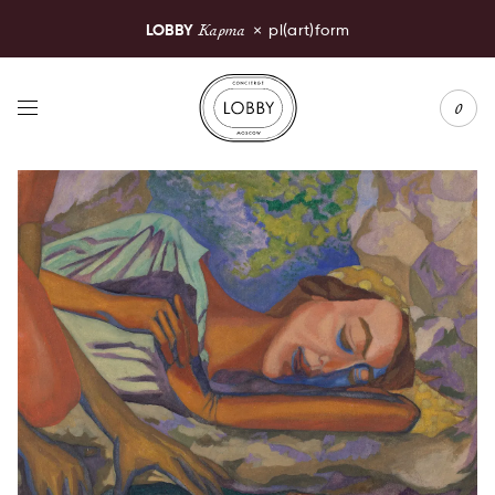
Карта
LOBBY
×
pl(art)form
LOBBY Moscow
0