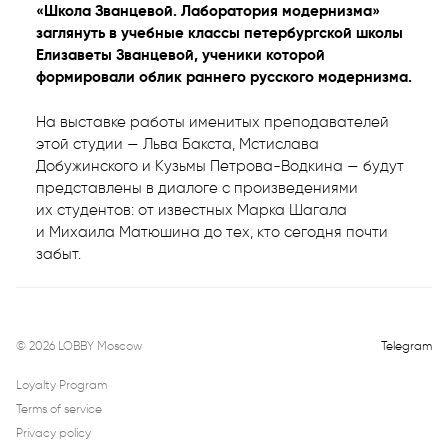
«Школа Званцевой. Лаборатория модернизма»
заглянуть в учебные классы петербургской школы
Елизаветы Званцевой, ученики которой
формировали облик раннего русского модернизма.
На выставке работы именитых преподавателей
этой студии — Льва Бакста, Мстислава
Добужинского и Кузьмы Петрова-Водкина — будут
представлены в диалоге с произведениями
их студентов: от известных Марка Шагала
и Михаила Матюшина до тех, кто сегодня почти
забыт.
©
2026
LOBBY Moscow
Telegram
Loyalty Program
Terms of service
Privacy policy