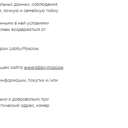
нальных данных, соблюдения
, личную и семейную тайну.
анными в ней условиями
лжен воздержаться от
рах Lobby.Moscow,
ьцем сайта
www.lobby.moscow
.
 информации, покупки и/или
ьно и добровольно при
ктический адрес, номер