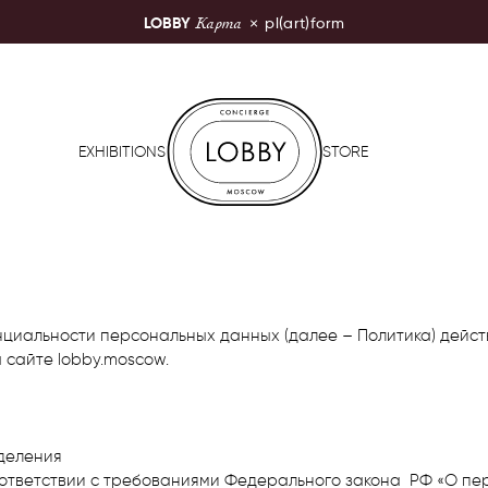
Карта
LOBBY
×
pl(art)form
LOBBY Moscow
EXHIBITIONS
STORE
циальности персональных данных (далее – Политика) дейст
сайте lobby.moscow.
еделения
соответствии с требованиями Федерального закона РФ «О п