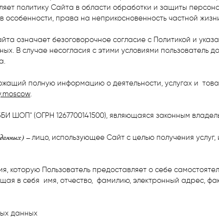
еляет политику Сайта в области обработки и защиты персо
 в особенности, права на неприкосновенность частной жизни
айта означает безоговорочное согласие с Политикой и указ
х. В случае несогласия с этими условиями пользователь до
а.
ржащий полную информацию о деятельности, услугах и това
y.moscow
.
И ШОП" (ОГРН 1267700141500), являющаяся законным владел
 данных) –
лицо, использующее Сайт с целью получения услуг,
, которую Пользователь предоставляет о себе самостоятел
ая в себя имя, отчество, фамилию, электронный адрес, фа
ных данных