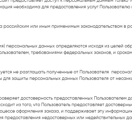
 сайт предоставляет доступ к персональным данным только 
рмация необходима для предоставления услуг Пользователю 
на российским или иным применимым законодательством в р
ия) персональных данных определяются исходя из целей обр
ользователем, требованиями федеральных законов, и срокам
зуется не разглашать полученные от Пользователя персонал
 для защиты персональных данных Пользователя от несанк
 проверяет достоверность предоставленных Пользователем д
 исходит из того, что Пользователь предоставляет достоверн
оцессе оформления заказа, и поддерживает эту информацию
ия предоставления недостоверных или недействительных да