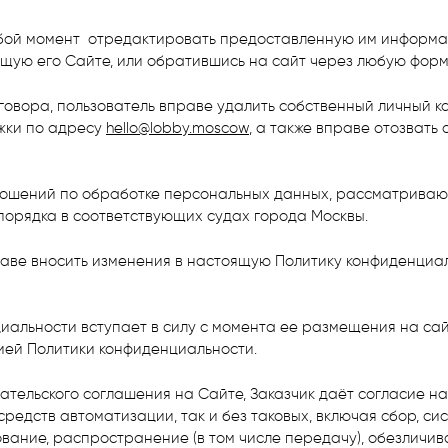
любой момент отредактировать предоставленную им информа
щую его Сайте, или обратившись на сайт через любую форм
говора, пользователь вправе удалить собственный личный к
жки по адресу
hello@lobby.moscow
, а также вправе отозвать
тношений по обработке персональных данных, рассматрива
порядка в соответствующих судах города Москвы.
раве вносить изменения в настоящую Политику конфиденциал
циальности вступает в силу с момента ее размещения на сай
ей Политики конфиденциальности.
вательского соглашения на Сайте, Заказчик даёт согласие 
средств автоматизации, так и без таковых, включая сбор, си
ование, распространение (в том числе передачу), обезличив