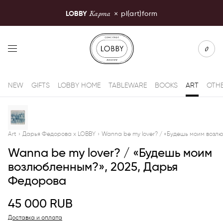
Карта
LOBBY
×
pl(art)form
LOBBY Moscow
0
NEW
GIFTS
LOBBY HOME
TABLEWARE
BOOKS
ART
OTH
Art
›
Дарья Федорова x LOBBY
›
Wanna be my lover? / «Будешь моим возл
Wanna be my lover? / «Будешь моим
возлюбленным?», 2025, Дарья
Федорова
45 000
RUB
Доставка и оплата