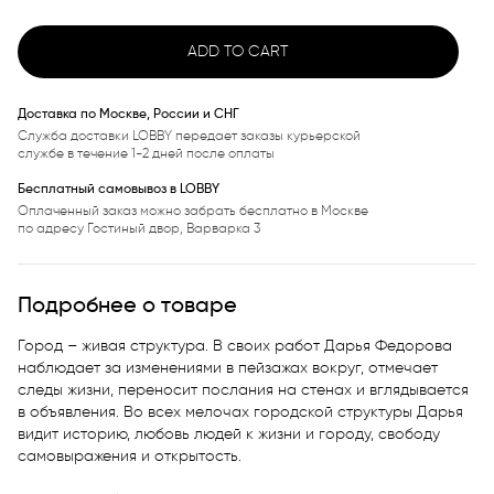
ADD TO CART
Доставка по Москве, России и СНГ
Служба доставки LOBBY передает заказы курьерской
службе в течение 1-2 дней после оплаты
Бесплатный самовывоз в LOBBY
Оплаченный заказ можно забрать бесплатно в Москве
по адресу Гостиный двор, Варварка 3
Подробнее о товаре
Город – живая структура. В своих работ Дарья Федорова 
наблюдает за изменениями в пейзажах вокруг, отмечает 
следы жизни, переносит послания на стенах и вглядывается 
в объявления. Во всех мелочах городской структуры Дарья 
видит историю, любовь людей к жизни и городу, свободу 
самовыражения и открытость. 
