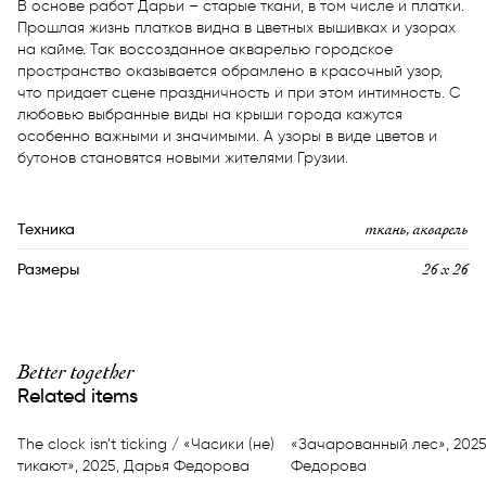
В основе работ Дарьи – старые ткани, в том числе и платки. 
Прошлая жизнь платков видна в цветных вышивках и узорах 
на кайме. Так воссозданное акварелью городское 
пространство оказывается обрамлено в красочный узор, 
что придает сцене праздничность и при этом интимность. С 
любовью выбранные виды на крыши города кажутся 
особенно важными и значимыми. А узоры в виде цветов и 
бутонов становятся новыми жителями Грузии.
ткань, акварель
Техника
26 x 26
Размеры
Better together
Related items
The clock isn’t ticking / «Часики (не)
«Зачарованный лес», 2025
тикают», 2025, Дарья Федорова
Федорова