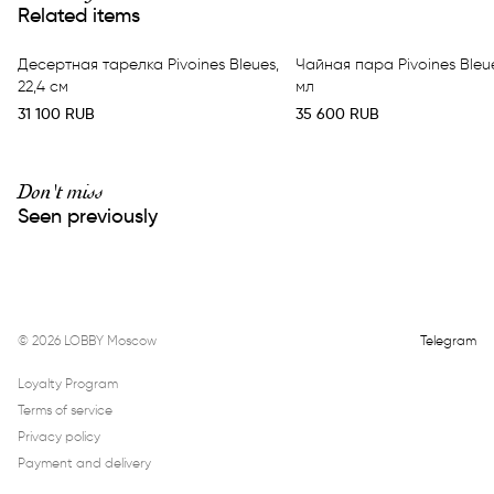
Related items
Десертная тарелка Pivoines Bleues,
Чайная пара Pivoines Bleue
22,4 см
мл
31 100
RUB
35 600
RUB
Don't miss
Seen previously
©
2026
LOBBY Moscow
Telegram
Loyalty Program
Terms of service
Privacy policy
Payment and delivery