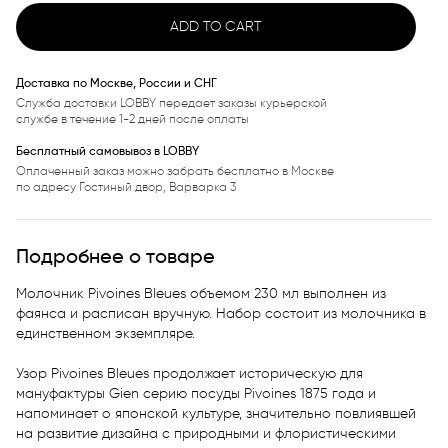
ADD TO CART
Доставка по Москве, России и СНГ
Служба доставки LOBBY передает заказы курьерской
службе в течение 1-2 дней после оплаты
Бесплатный самовывоз в LOBBY
Оплаченный заказ можно забрать бесплатно в Москве
по адресу Гостиный двор, Варварка 3
Подробнее о товаре
Молочник Pivoines Bleues объемом 230 мл выполнен из 
фаянса и расписан вручную. Набор состоит из молочника в 
единственном экземпляре.

Узор Pivoines Bleues продолжает историческую для 
мануфактуры Gien серию посуды Pivoines 1875 года и 
напоминает о японской культуре, значительно повлиявшей 
на развитие дизайна с природными и флористическими 