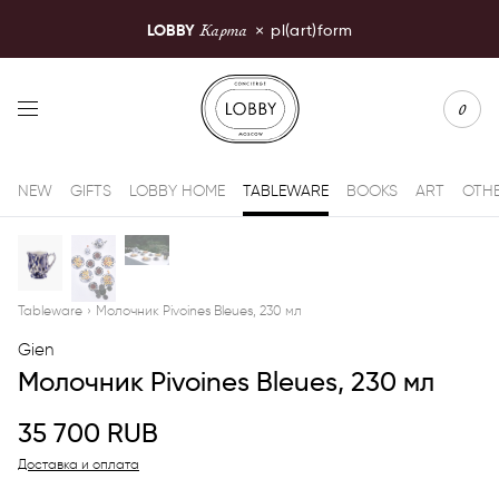
Карта
LOBBY
×
pl(art)form
LOBBY Moscow
0
NEW
GIFTS
LOBBY HOME
TABLEWARE
BOOKS
ART
OTH
Tableware
›
Молочник Pivoines Bleues, 230 мл
Gien
Молочник Pivoines Bleues, 230 мл
35 700
RUB
Доставка и оплата