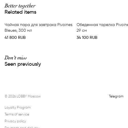
Better together
Related items
Чайная пара для завтрака Pivoines
Обеденная тарелка Pivoine
Bleues, 300 мл
29 см
41 800
RUB
34 100
RUB
Don't miss
Seen previously
©
2026
LOBBY Moscow
Telegram
Loyalty Program
Terms of service
Privacy policy
Payment and delivery