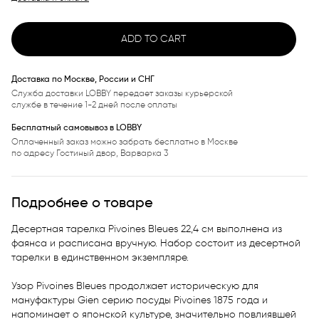
ADD TO CART
Доставка по Москве, России и СНГ
Служба доставки LOBBY передает заказы курьерской
службе в течение 1-2 дней после оплаты
Бесплатный самовывоз в LOBBY
Оплаченный заказ можно забрать бесплатно в Москве
по адресу Гостиный двор, Варварка 3
Подробнее о товаре
Десертная тарелка Pivoines Bleues 22,4 см выполнена из 
фаянса и расписана вручную. Набор состоит из десертной 
тарелки в единственном экземпляре.

Узор Pivoines Bleues продолжает историческую для 
мануфактуры Gien серию посуды Pivoines 1875 года и 
напоминает о японской культуре, значительно повлиявшей 