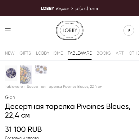
Карта
LOBBY
×
pl(art)form
LOBBY Moscow
0
NEW
GIFTS
LOBBY HOME
TABLEWARE
BOOKS
ART
OTH
Tableware
›
Десертная тарелка Pivoines Bleues, 22,4 см
Gien
Десертная тарелка Pivoines Bleues,
22,4 см
31 100
RUB
Доставка и оплата