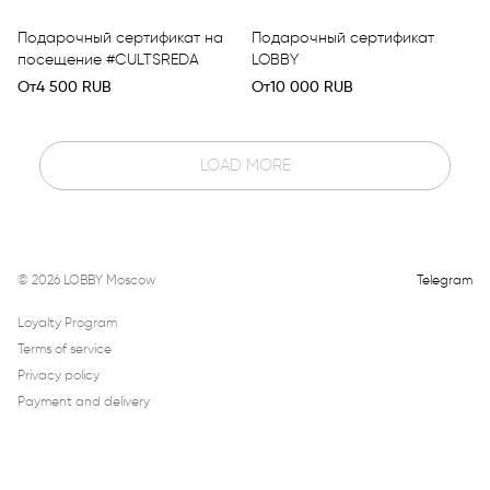
Подарочный сертификат на
Подарочный сертификат
посещение #CULTSREDA
LOBBY
От
4 500
RUB
От
10 000
RUB
LOAD MORE
©
2026
LOBBY Moscow
Telegram
Loyalty Program
Terms of service
Privacy policy
Payment and delivery