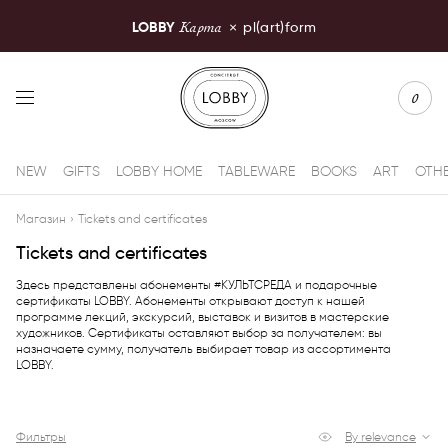
Карта
LOBBY
×
pl(art)form
LOBBY Moscow
0
NEW
GIFTS
LOBBY HOME
TABLEWARE
BOOKS
ART
OTH
Магазин
›
Tickets and certificates
Tickets and certificates
Здесь представлены абонементы #КУЛЬТСРЕДА и подарочные
сертификаты LOBBY. Абонементы открывают доступ к нашей
программе лекций, экскурсий, выставок и визитов в мастерские
художников. Сертификаты оставляют выбор за получателем: вы
назначаете сумму, получатель выбирает товар из ассортимента
LOBBY.
Фильтры
By relevance