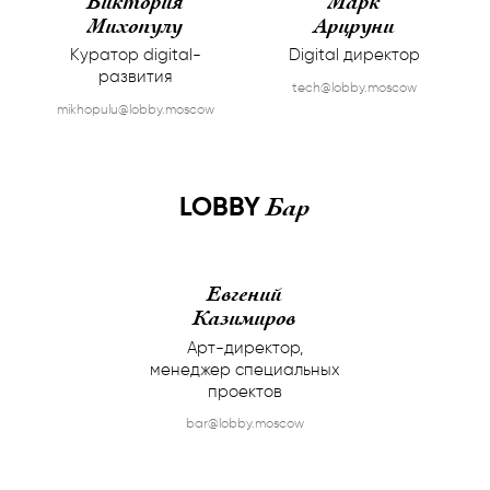
Виктория
Марк
Михопулу
Арцруни
Куратор digital-
Digital директор
развития
tech@lobby.moscow
mikhopulu@lobby.moscow
Бар
LOBBY
Евгений
Казимиров
Арт-директор,
менеджер специальных
проектов
bar@lobby.moscow