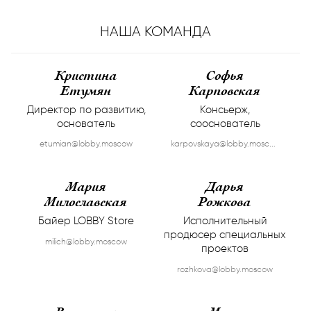
НАША КОМАНДА
Кристина
Софья
Етумян
Карповская
Директор по развитию,
Консьерж,
основатель
сооснователь
karpovskaya@lobby.moscow
etumian@lobby.moscow
Мария
Дарья
Милославская
Рожкова
Байер LOBBY Store
Исполнительный
продюсер специальных
milich@lobby.moscow
проектов
rozhkova@lobby.moscow