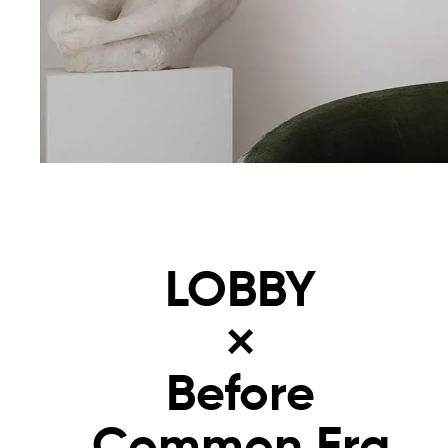
LOBBY
×
Before
Common Era