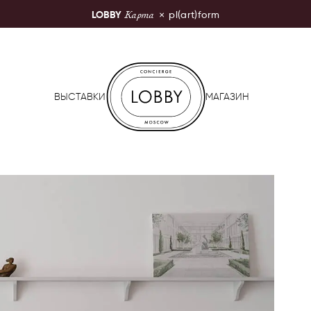
Карта
LOBBY
×
pl(art)form
LOBBY Moscow
ВЫСТАВКИ
МАГАЗИН