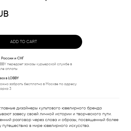
UB
ADD TO CART
, России и СНГ
BBY передает заказы курьерской службе в
сле оплаты
оз в LOBBY
ожно забрать бесплатно в Москве по адресу
варка 3
главные дизайнеры культового ювелирного бренда 
вают завесу своей личной истории и творческого пути. 
енний разговор через слова и образы, посвященный более 
 путешествию в мире ювелирного искусства.
