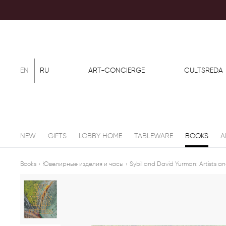
EN
RU
ART-CONCIERGE
CULTSREDA
NEW
GIFTS
LOBBY HOME
TABLEWARE
BOOKS
A
Books
›
Ювелирные изделия и часы
›
Sybil and David Yurman: Artists