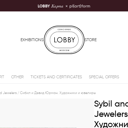
Карта
LOBBY
×
pl(art)form
LOBBY Moscow
EXHIBITIONS
STORE
RT
OTHER
TICKETS AND CERTIFICATES
SPECIAL OFFERS
 and Jewelers / Сибил и Дэвид Юрман. Художники и ювелиры
Sybil an
Jeweler
Художни