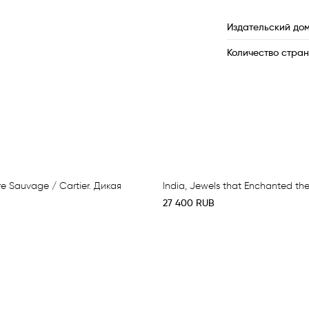
Издательский до
Количество стра
re Sauvage / Cartier. Дикая
India, Jewels that Enchanted th
27 400
RUB