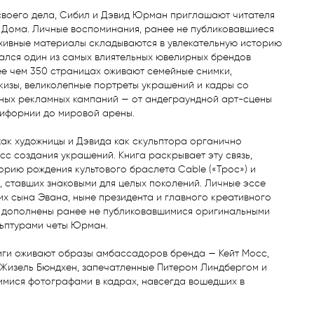
воего дела, Сибил и Дэвид Юрман приглашают читателя 
 Дома. Личные воспоминания, ранее не публиковавшиеся 
хивные материалы складываются в увлекательную историю 
вался один из самых влиятельных ювелирных брендов 
е чем 350 страницах оживают семейные снимки, 
изы, великолепные портреты украшений и кадры со 
ных рекламных кампаний — от андеграундной арт-сцены 
ифорнии до мировой арены.

ак художницы и Дэвида как скульптора органично 
сс создания украшений. Книга раскрывает эту связь, 
рию рождения культового браслета Cable («Трос») и 
, ставших знаковыми для целых поколений. Личные эссе 
их сына Эвана, ныне президента и главного креативного 
 дополнены ранее не публиковавшимися оригинальными 
ьптурами четы Юрман.

иги оживают образы амбассадоров бренда — Кейт Мосс, 
 Жизель Бюндхен, запечатленные Питером Линдбергом и 
мися фотографами в кадрах, навсегда вошедших в 