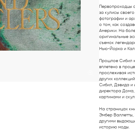
Первопроходцы с
за кулисы своего
фотографии и ар
о том, как созда
Америки. На боле
оригинальные эск
съемок легендар
Нью-Йорка и Кал
Прошлое Сибил к
вплетено в проце
прослеживая исто
других коллекций
Сибил, Дэвида и 
директора Дома,
картинами и скул
На страницах кн
Эмбер Валлетты,
другими выдающи
историю моды.