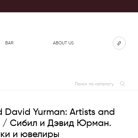
0
BAR
ABOUT US
d David Yurman: Artists and
s / Сибил и Дэвид Юрман.
ки и ювелиры