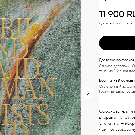
11 900
R
Доставка и оплата
Доставка по Москве
Служба доставки LO
течение 1-2 дней по
Бесплатный самовыв
Оплаченный заказ м
Гостиный двор, Вар
Next slide
Сооснователи и 
впервые приоткры
Эта книга — искр
чем полувековому