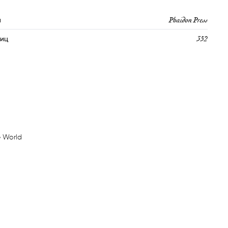
Phaidon Press
м
352
ниц
e World