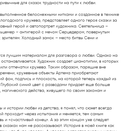
ривычные для сказок трудности на пути к любви. 

 выполненное белоснежными нитками и созданное в технике 
огодского кружева, представляет одного героя сказки за 
лавный герой и автопортрет художника. Сеятельница – 
льцемер – антигерой с мечом Серцедером, повернутым 
 зрителям. Холодный замок – место битвы Сени и 
тся лучшим материалом для разговора о любви. Однако на 
 останавливается. Художник создает цианотипии, в которых 
 или отпечатки кружева. Таким образом, парящие вне 
времени, кружевные объекты Артема приобретают 
й фон, подпись и плоскость, на которой теперь каждый из 
 Глубокий синий цвет с разводами придает еще больше 
 магического действа, живущего по своим законам и 
 и истории любви из детства, я понял, что сюжет всегда 
ой проходит через испытания и меняется, тем самым 
ь и «счастливый конец». А за этим концом уже следует 
 в сказках нам не рассказывают. История в моей книге как 