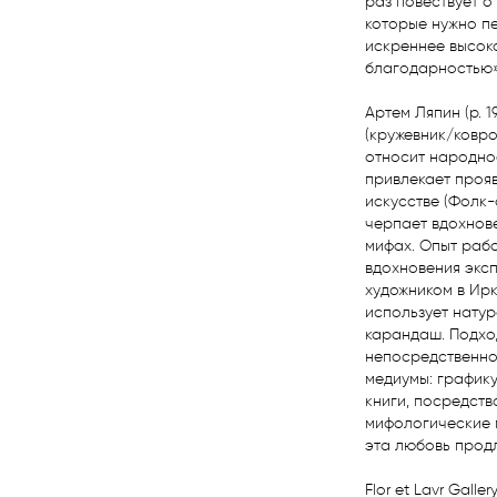
раз повествует о
которые нужно пе
искреннее высоко
благодарностью»,
Артем Ляпин (р. 
(кружевник/ковро
относит народное
привлекает прояв
искусстве (Фолк-
черпает вдохнове
мифах. Опыт рабо
вдохновения эксп
художником в Ирк
использует натур
карандаш. Подход
непосредственно 
медиумы: графику
книги, посредств
мифологические м
эта любовь продли
Flor et Lavr Gall