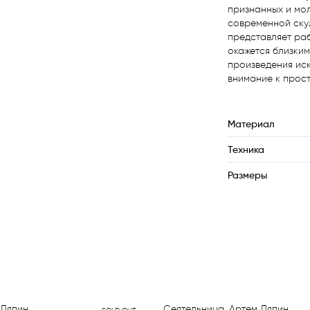
признанных и мол
современной скул
представляет раб
окажется близким
произведения иск
внимание к прос
Материал
Техника
Размеры
 Ляпин
Сеятельница, Артем Ляпин