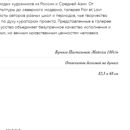
одых художников из России и Средней Азии. От 
ьптуры до северного модерна, галерея Flor et Lavr 
оты авторов разных школ и периодов, чье творчество 
 по духу кураторам проекта. Представленные в галерее 
усства объединяет безупречное качество исполнения и 
тым, но вечным нравственным ценностям человека.
Бумага Пастельная: Materica 180г/м
Отпечаток белизной на бумаге
82,5 х 68 см