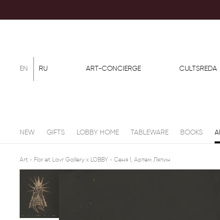
EN
RU
ART-CONCIERGE
CULTSREDA
NEW
GIFTS
LOBBY HOME
TABLEWARE
BOOKS
A
Art
›
Flor et Lavr Gallery x LOBBY
›
Сеня I, Артем Ляпин