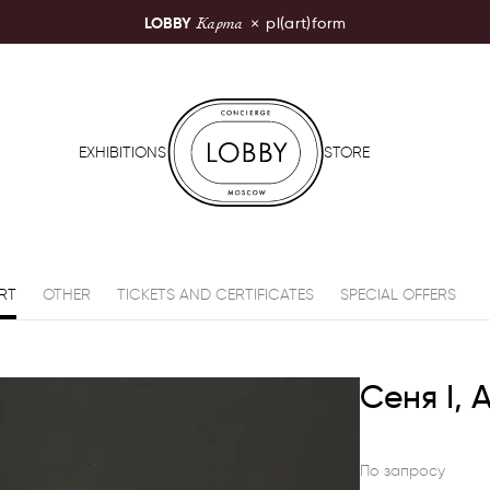
Карта
LOBBY
×
pl(art)form
LOBBY Moscow
EXHIBITIONS
STORE
RT
OTHER
TICKETS AND CERTIFICATES
SPECIAL OFFERS
Сеня I,
По запросу