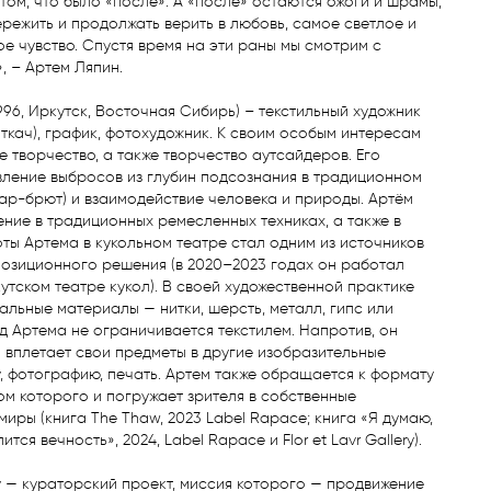
 том, что было «после». А «после» остаются ожоги и шрамы, 
режить и продолжать верить в любовь, самое светлое и 
е чувство. Спустя время на эти раны мы смотрим с 
 – Артем Ляпин.

1996, Иркутск, Восточная Сибирь) – текстильный художник 
ткач), график, фотохудожник. К своим особым интересам 
 творчество, а также творчество аутсайдеров. Его 
ление выбросов из глубин подсознания в традиционном 
ар-брют) и взаимодействие человека и природы. Артём 
ние в традиционных ремесленных техниках, а также в 
ты Артема в кукольном театре стал одним из источников 
озиционного решения (в 2020–2023 годах он работал 
утском театре кукол). В своей художественной практике 
альные материалы — нитки, шерсть, металл, гипс или 
 Артема не ограничивается текстилем. Напротив, он 
вплетает свои предметы в другие изобразительные 
, фотографию, печать. Артем также обращается к формату 
ом которого и погружает зрителя в собственные 
иры (книга The Thaw, 2023 Label Rapace; книга «Я думаю, 
тся вечность», 2024, Label Rapace и Flor et Lavr Gallery). 

ery — кураторский проект, миссия которого — продвижение 