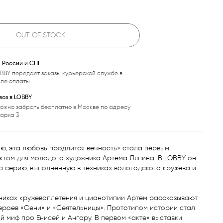
OUT OF STOCK
, России и СНГ
BBY передает заказы курьерской службе в
сле оплаты
оз в LOBBY
ожно забрать бесплатно в Москве по адресу
варка 3
ю, эта любовь продлится вечность» стала первым 
ктом для молодого художника Артема Ляпина. В LOBBY он 
 серию, выполненную в техниках вологодского кружева и 
никах кружевоплетения и цианотипии Артем рассказывают 
роев «Сени» и «Сеятельницы». Прототипом истории стал 
й миф про Енисей и Ангару. В первом «акте» выставки 