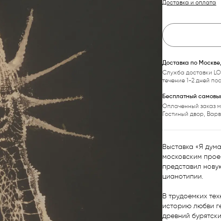
Доставка и оплата
Доставка по Москве
Служба доставки LO
течение 1-2 дней по
Бесплатный самовыв
Оплаченный заказ м
Гостиный двор, Вар
Выставка «Я дума
московским прое
представил новую
цианотипии. 

В трудоемких тех
историю любви ге
древний бурятски