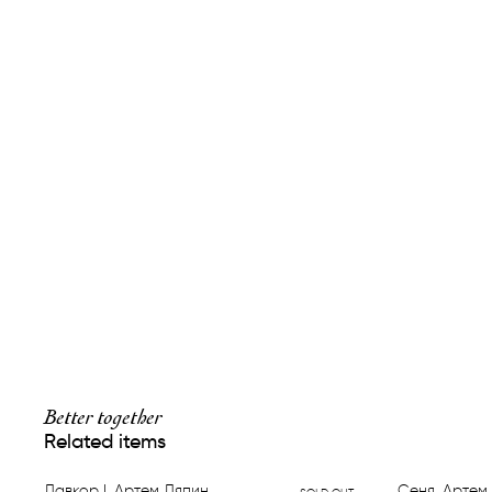
Better together
Related items
Лавкор I, Артем Ляпин
Сеня, Артем