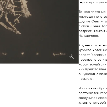
герои проходят п
Тонкое плетение,
коклюшечного вол
другим. Сеня – г
любовь Сени. Ко
острием-языком к
Кольцемера. 

Кружево станови
кружеве Артем не
делает "«слепки»
пространства и 
характерный сини
них представлен.
ощущения сказки,
правилам. 

«Вспомнив образы
повторяется: гер
заслуживая любов
жизнь, о которой