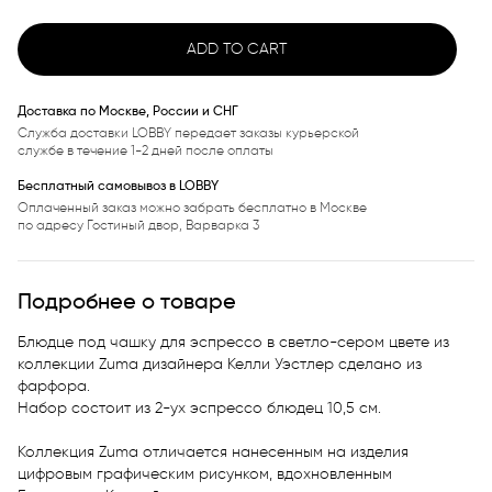
ADD TO CART
Доставка по Москве, России и СНГ
Служба доставки LOBBY передает заказы курьерской
службе в течение 1-2 дней после оплаты
Бесплатный самовывоз в LOBBY
Оплаченный заказ можно забрать бесплатно в Москве
по адресу Гостиный двор, Варварка 3
Подробнее о товаре
Блюдце под чашку для эспрессо в светло-сером цвете из 
коллекции Zuma дизайнера Келли Уэстлер сделано из 
фарфора. 

Набор состоит из 2-ух эспрессо блюдец 10,5 см. 

Коллекция Zuma отличается нанесенным на изделия 
цифровым графическим рисунком, вдохновленным 