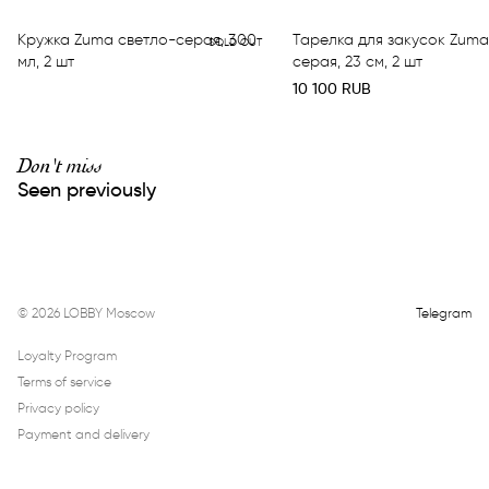
Кружка Zuma светло-серая, 300
Тарелка для закусок Zuma
SOLD OUT
мл, 2 шт
серая, 23 см, 2 шт
10 100
RUB
Don't miss
Seen previously
©
2026
LOBBY Moscow
Telegram
Loyalty Program
Terms of service
Privacy policy
Payment and delivery