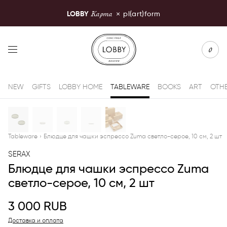
Карта
LOBBY
×
pl(art)form
LOBBY Moscow
0
NEW
GIFTS
LOBBY HOME
TABLEWARE
BOOKS
ART
OTH
Tableware
›
Блюдце для чашки эспрессо Zuma светло-серое, 10 см, 2 шт
SERAX
Блюдце для чашки эспрессо Zuma
светло-серое, 10 см, 2 шт
3 000
RUB
Доставка и оплата