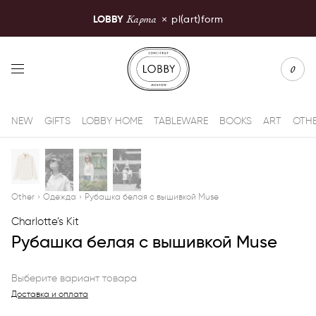
Карта
LOBBY
×
pl(art)form
LOBBY Moscow
0
NEW
GIFTS
LOBBY HOME
TABLEWARE
BOOKS
ART
OTH
Other
›
Одежда
›
Рубашка белая с вышивкой Muse
Charlotte’s Kit
Рубашка белая с вышивкой Muse
Выберите вариант товара
Доставка и оплата