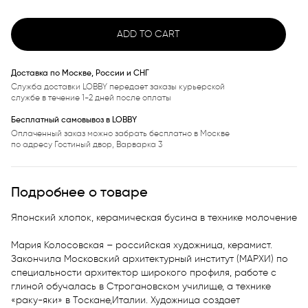
ADD TO CART
Доставка по Москве, России и СНГ
Служба доставки LOBBY передает заказы курьерской
службе в течение 1-2 дней после оплаты
Бесплатный самовывоз в LOBBY
Оплаченный заказ можно забрать бесплатно в Москве
по адресу Гостиный двор, Варварка 3
Подробнее о товаре
Японский хлопок, керамическая бусина в технике молочение

Мария Колосовская – российская художница, керамист. 
Закончила Московский архитектурный институт (МАРХИ) по 
специальности архитектор широкого профиля, работе с 
глиной обучалась в Строгановском училище, а технике 
«раку-яки» в Тоскане,Италии. Художница создает 