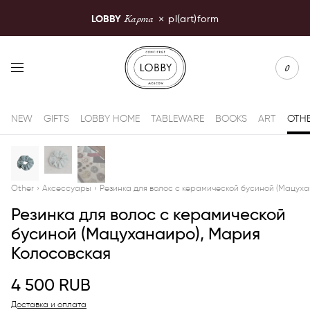
Карта
LOBBY
×
pl(art)form
LOBBY Moscow
0
NEW
GIFTS
LOBBY HOME
TABLEWARE
BOOKS
ART
OTH
Other
›
Аксессуары
›
Резинка для волос с керамической бусиной (Мацух
Резинка для волос с керамической
бусиной (Мацуханаиро), Мария
Колосовская
4 500
RUB
Доставка и оплата