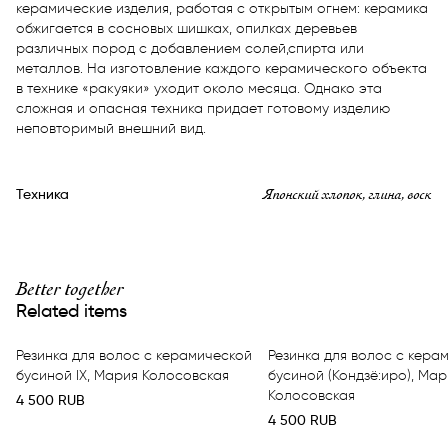
керамические изделия, работая с открытым огнем: керамика 
обжигается в сосновых шишках, опилках деревьев 
различных пород с добавлением солей,спирта или 
металлов. На изготовление каждого керамического объекта 
в технике «ракуяки» уходит около месяца. Однако эта 
сложная и опасная техника придает готовому изделию 
неповторимый внешний вид.
Японский хлопок, глина, воск
Техника
Better together
Related items
Резинка для волос с керамической
Резинка для волос с кера
бусиной IX, Мария Колосовская
бусиной (Кондзё:иро), Мар
Колосовская
4 500
RUB
4 500
RUB