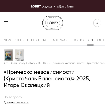
Карта
LOBBY
×
pl(art)form
LOBBY Moscow
0
NEW
GIFTS
LOBBY HOME
TABLEWARE
BOOKS
ART
OTH
Art
›
Alina Pinsky Gallery x LOBBY
›
«Прическа независимости (Кристобаль Б
«Прическа независимости
(Кристобаль Баленсиага)» 2025,
Игорь Скалецкий
По запросу
Доставка и оплата