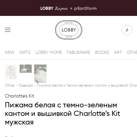
Карта
LOBBY
×
pl(art)form
LOBBY Moscow
0
NEW
GIFTS
LOBBY HOME
TABLEWARE
BOOKS
ART
OTH
Other
›
Одежда
›
Пижама белая с темно-зеленым кантом и вышивкой Charlo
Charlotte’s Kit
Пижама белая с темно-зеленым
кантом и вышивкой Charlotte’s Kit
мужская