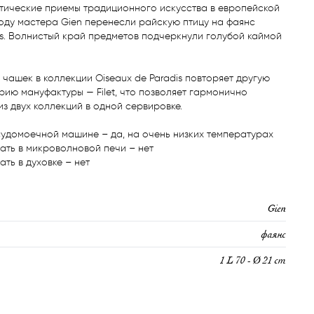
тические приемы традиционного искусства в европейской 
 году мастера Gien перенесли райскую птицу на фаянс 
is. Волнистый край предметов подчеркнули голубой каймой 
чашек в коллекции Oiseaux de Paradis повторяет другую 
ию мануфактуры — Filet, что позволяет гармонично 
из двух коллекций в одной сервировке.

удомоечной машине – да, на очень низких температурах

ть в микроволновой печи – нет

ть в духовке – нет
Gien
фаянс
1 L 70 - Ø 21 cm