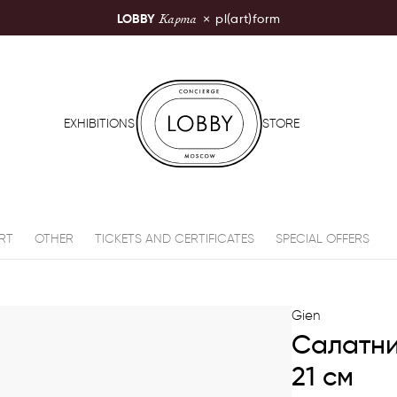
Карта
LOBBY
×
pl(art)form
LOBBY Moscow
EXHIBITIONS
STORE
RT
OTHER
TICKETS AND CERTIFICATES
SPECIAL OFFERS
Gien
Салатник
21 см