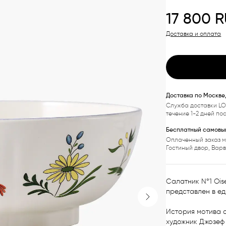
17 800
R
Доставка и оплата
Доставка по Москве
Служба доставки LO
течение 1-2 дней по
Бесплатный самовыв
Оплаченный заказ м
Гостиный двор, Вар
Салатник N°1 Oise
представлен в ед
Next slide
История мотива с
художник Джозеф