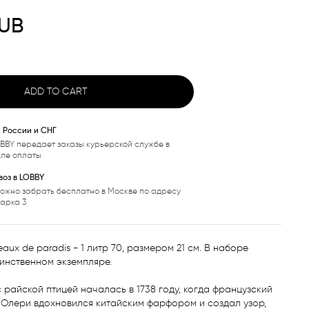
UB
ADD TO CART
, России и СНГ
BBY передает заказы курьерской службе в
сле оплаты
оз в LOBBY
ожно забрать бесплатно в Москве по адресу
варка 3
aux de paradis - 1 литр 70, размером 21 см. В наборе 
инственном экземпляре. 

 райской птицей началась в 1738 году, когда французский 
 Олери вдохновился китайским фарфором и создал узор, 