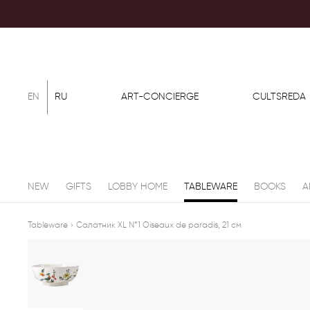
EN
RU
ART-CONCIERGE
CULTSREDA
NEW
GIFTS
LOBBY HOME
TABLEWARE
BOOKS
A
Tableware
›
Салатник XL N°1 Oiseaux de paradis, 21 см