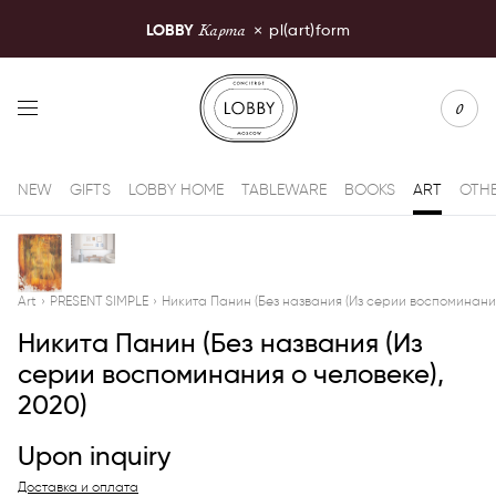
Карта
LOBBY
×
pl(art)form
LOBBY Moscow
0
NEW
GIFTS
LOBBY HOME
TABLEWARE
BOOKS
ART
OTH
Art
›
PRESENT SIMPLE
›
Никита Панин (Без названия (Из серии воспоминания
Никита Панин (Без названия (Из
серии воспоминания о человеке),
2020)
Upon inquiry
Доставка и оплата