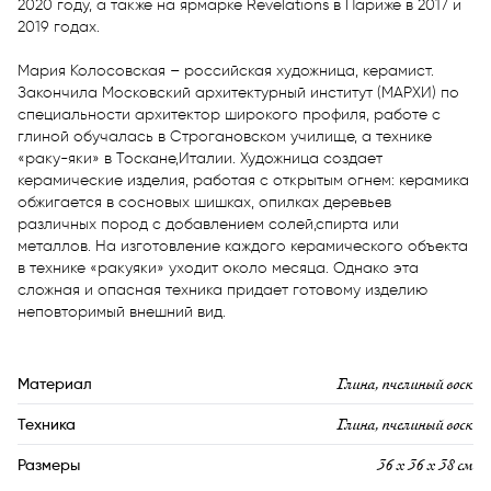
2020 году, а также на ярмарке Revelations в Париже в 2017 и 
2019 годах.  

Мария Колосовская – российская художница, керамист. 
Закончила Московский архитектурный институт (МАРХИ) по 
специальности архитектор широкого профиля, работе с 
глиной обучалась в Строгановском училище, а технике 
«раку-яки» в Тоскане,Италии. Художница создает 
керамические изделия, работая с открытым огнем: керамика 
обжигается в сосновых шишках, опилках деревьев 
различных пород с добавлением солей,спирта или 
металлов. На изготовление каждого керамического объекта 
в технике «ракуяки» уходит около месяца. Однако эта 
сложная и опасная техника придает готовому изделию 
неповторимый внешний вид.
Глина, пчелиный воск
Материал
Глина, пчелиный воск
Техника
36 х 36 х 38 см
Размеры