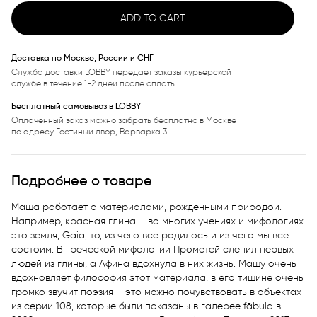
ADD TO CART
Доставка по Москве, России и СНГ
Служба доставки LOBBY передает заказы курьерской
службе в течение 1-2 дней после оплаты
Бесплатный самовывоз в LOBBY
Оплаченный заказ можно забрать бесплатно в Москве
по адресу Гостиный двор, Варварка 3
Подробнее о товаре
Маша работает с материалами, рожденными природой. 
Например, красная глина – во многих учениях и мифологиях 
это земля, Gaia, то, из чего все родилось и из чего мы все 
состоим. В греческой мифологии Прометей слепил первых 
людей из глины, а Афина вдохнула в них жизнь. Машу очень 
вдохновляет философия этот материала, в его тишине очень 
громко звучит поэзия – это можно почувствовать в объектах 
из серии 108, которые были показаны в галерее fābula в 