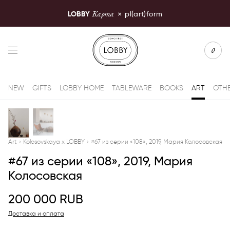
Карта
LOBBY
×
pl(art)form
LOBBY Moscow
0
NEW
GIFTS
LOBBY HOME
TABLEWARE
BOOKS
ART
OTH
Art
›
Kolosovskaya x LOBBY
›
#67 из серии «108», 2019, Мария Колосовская
#67 из серии «108», 2019, Мария
Колосовская
200 000
RUB
Доставка и оплата