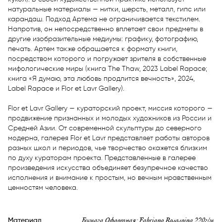
натуральные материалы — нитки, шерсть, металл, гипс или 
карандаш. Подход Артема не ограничивается текстилем. 
Напротив, он непосредственно вплетает свои предметы в 
другие изобразительные медиумы: графику, фотографию, 
печать. Артем также обращается к формату книги, 
посредством которого и погружает зрителя в собственные 
мифологические миры (книга The Thaw, 2023 Label Rapace; 
книга «Я думаю, эта любовь продлится вечность», 2024, 
Label Rapace и Flor et Lavr Gallery). 

Flor et Lavr Gallery — кураторский проект, миссия которого — 
продвижение признанных и молодых художников из России и 
Средней Азии. От современной скульптуры до северного 
модерна, галерея Flor et Lavr представляет работы авторов 
разных школ и периодов, чье творчество окажется близким 
по духу кураторам проекта. Представленные в галерее 
произведения искусства объединяет безупречное качество 
исполнения и внимание к простым, но вечным нравственным 
ценностям человека.
Бумага Офортная: Fabriano Rosaspina 220г/м
Материал