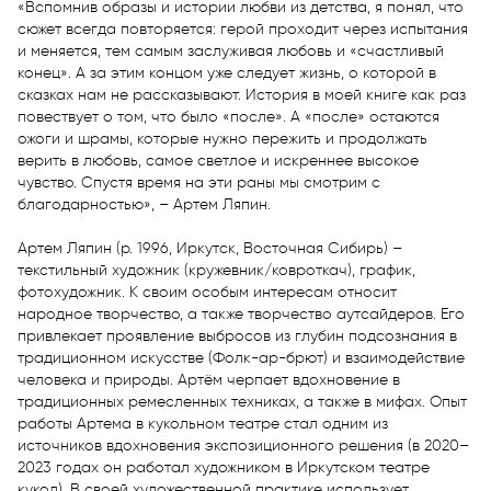
«Вспомнив образы и истории любви из детства, я понял, что 
сюжет всегда повторяется: герой проходит через испытания 
и меняется, тем самым заслуживая любовь и «счастливый 
конец». А за этим концом уже следует жизнь, о которой в 
сказках нам не рассказывают. История в моей книге как раз 
повествует о том, что было «после». А «после» остаются 
ожоги и шрамы, которые нужно пережить и продолжать 
верить в любовь, самое светлое и искреннее высокое 
чувство. Спустя время на эти раны мы смотрим с 
благодарностью», – Артем Ляпин.

Артем Ляпин (р. 1996, Иркутск, Восточная Сибирь) – 
текстильный художник (кружевник/ковроткач), график, 
фотохудожник. К своим особым интересам относит 
народное творчество, а также творчество аутсайдеров. Его 
привлекает проявление выбросов из глубин подсознания в 
традиционном искусстве (Фолк-ар-брют) и взаимодействие 
человека и природы. Артём черпает вдохновение в 
традиционных ремесленных техниках, а также в мифах. Опыт 
работы Артема в кукольном театре стал одним из 
источников вдохновения экспозиционного решения (в 2020–
2023 годах он работал художником в Иркутском театре 
кукол). В своей художественной практике использует 