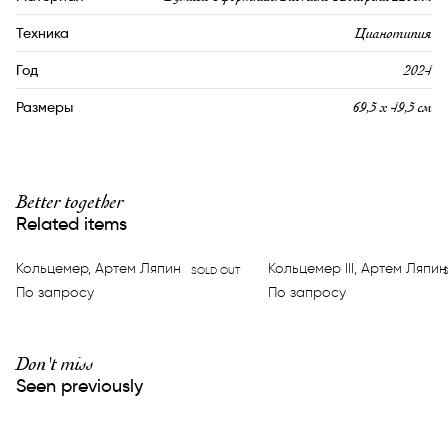
Цианотипия
Техника
2024
Год
69,5 х 49,5 см
Размеры
Better together
Related items
Кольцемер, Артем Ляпин
Кольцемер III, Артем Ляпин
SOLD OUT
По запросу
По запросу
Don't miss
Seen previously