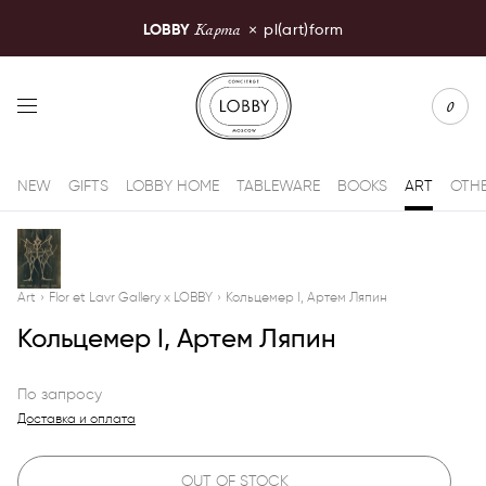
Карта
LOBBY
×
pl(art)form
LOBBY Moscow
0
NEW
GIFTS
LOBBY HOME
TABLEWARE
BOOKS
ART
OTH
Art
›
Flor et Lavr Gallery x LOBBY
›
Кольцемер I, Артем Ляпин
Кольцемер I, Артем Ляпин
По запросу
Доставка и оплата
OUT OF STOCK