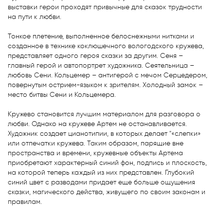
выставки герои проходят привычные для сказок трудности 
на пути к любви. 

Тонкое плетение, выполненное белоснежными нитками и 
созданное в технике коклюшечного вологодского кружева, 
представляет одного героя сказки за другим. Сеня – 
главный герой и автопортрет художника. Сеятельница – 
любовь Сени. Кольцемер – антигерой с мечом Серцедером, 
повернутым острием-языком к зрителям. Холодный замок – 
место битвы Сени и Кольцемера. 

Кружево становится лучшим материалом для разговора о 
любви. Однако на кружеве Артем не останавливается. 
Художник создает цианотипии, в которых делает "«слепки» 
или отпечатки кружева. Таким образом, парящие вне 
пространства и времени, кружевные объекты Артема 
приобретают характерный синий фон, подпись и плоскость, 
на которой теперь каждый из них представлен. Глубокий 
синий цвет с разводами придает еще больше ощущения 
сказки, магического действа, живущего по своим законам и 
правилам. 
