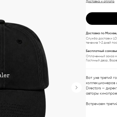
Доставка и оплата
Доставка по Москве
Служба доставки LO
течение 1-2 дней по
Бесплатный самовыв
Оплаченный заказ м
Гостиный двор, Вар
Вот уже третий г
коллекционеров и
Directors — дире
Next slide
авторы кинопроек
Встречаем третий