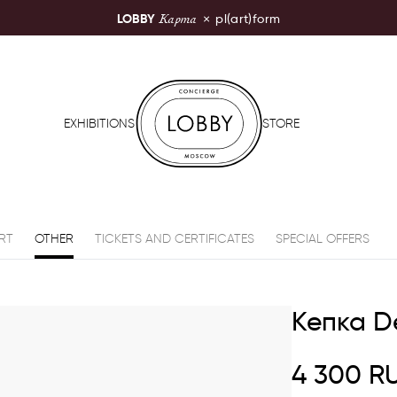
Карта
LOBBY
×
pl(art)form
LOBBY Moscow
EXHIBITIONS
STORE
RT
OTHER
TICKETS AND CERTIFICATES
SPECIAL OFFERS
Кепка D
4 300
R