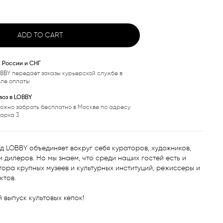
ADD TO CART
, России и СНГ
BBY передает заказы курьерской службе в
сле оплаты
оз в LOBBY
ожно забрать бесплатно в Москве по адресу
варка 3
од LOBBY объединяет вокруг себя кураторов, художников, 
 дилеров. Но мы знаем, что среди наших гостей есть и 
ктора крупных музеев и культурных институций, режиссеры и 
тов. 

 выпуск культовых кепок!