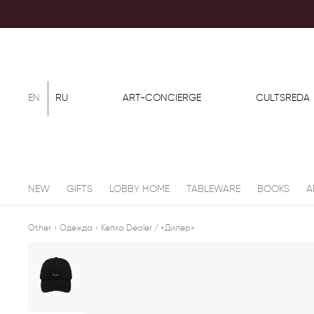
EN
RU
ART-CONCIERGE
CULTSREDA
NEW
GIFTS
LOBBY HOME
TABLEWARE
BOOKS
A
Other
›
Одежда
›
Кепка Dealer / «Дилер»