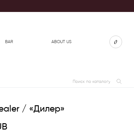
0
BAR
ABOUT US
ealer / «Дилер»
UB