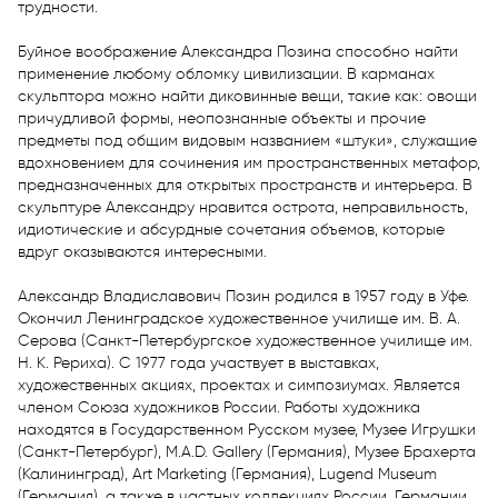
трудности. 

Буйное воображение Александра Позина способно найти 
применение любому обломку цивилизации. В карманах 
скульптора можно найти диковинные вещи, такие как: овощи 
причудливой формы, неопознанные объекты и прочие 
предметы под общим видовым названием «штуки», служащие 
вдохновением для сочинения им пространственных метафор, 
предназначенных для открытых пространств и интерьера. В 
скульптуре Александру нравится острота, неправильность, 
идиотические и абсурдные сочетания объемов, которые 
вдруг оказываются интересными.

Александр Владиславович Позин родился в 1957 году в Уфе. 
Окончил Ленинградское художественное училище им. В. А. 
Серова (Санкт-Петербургское художественное училище им. 
Н. К. Рериха). С 1977 года участвует в выставках, 
художественных акциях, проектах и симпозиумах. Является 
членом Союза художников России. Работы художника 
находятся в Государственном Русском музее, Музее Игрушки 
(Санкт-Петербург), M.A.D. Gallery (Германия), Музее Брахерта 
(Калининград), Art Marketing (Германия), Lugend Museum 
(Германия), а также в частных коллекциях России, Германии, 