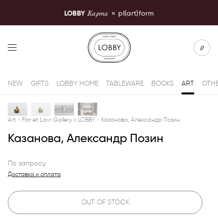
Карта
LOBBY
×
pl(art)form
LOBBY Moscow
0
NEW
GIFTS
LOBBY HOME
TABLEWARE
BOOKS
ART
OTH
Art
›
Flor et Lavr Gallery x LOBBY
›
Казанова, Александр Позин
Казанова, Александр Позин
По запросу
Доставка и оплата
OUT OF STOCK