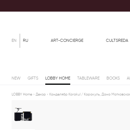
EN
RU
ART-CONCIERGE
CULTSREDA
NEW
GIFTS
LOBBY HOME
TABLEWARE
BOOKS
A
LOBBY Home
›
Декор
›
Канделябр Karakul / Каракуль, Дана Матковска