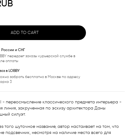
RUB
ADD TO CART
, России и СНГ
BBY передает заказы курьерской службе в
сле оплаты
оз в LOBBY
ожно забрать бесплатно в Москве по адресу
варка 3
l - переосмысление классического предмета интерьера - 
 линия, закрученная по эскизу архитектора Даны 
щный силуэт.

ез того шуточное название, автор настаивает на том, что 
 не подсвечник, несмотря на наличие места всего для 