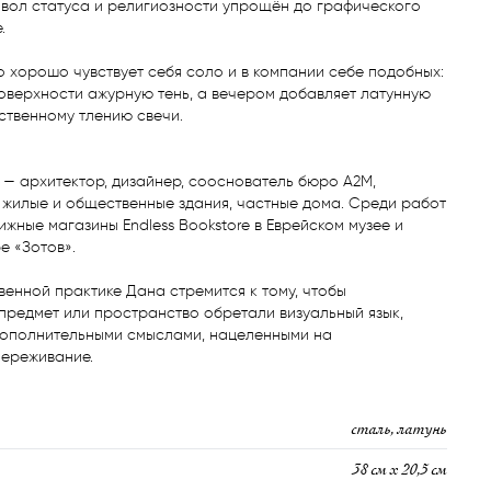
вол статуса и религиозности упрощён до графического 


о хорошо чувствует себя соло и в компании себе подобных: 
оверхности ажурную тень, а вечером добавляет латунную 
ственному тлению свечи.

— архитектор, дизайнер, сооснователь бюро А2М, 
жилые и общественные здания, частные дома. Среди работ 
ижные магазины Endless Bookstore в Еврейском музее и 
 «Зотов».

венной практике Дана стремится к тому, чтобы 
редмет или пространство обретали визуальный язык, 
ополнительными смыслами, нацеленными на 
ереживание.
сталь, латунь
38 см х 20,5 см