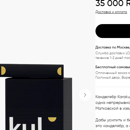
35 000
Доставка и оплата
Доставка по Москве
Служба доставки LO
течение 1-2 дней по
Бесплатный самовыв
Оплаченный заказ м
Гостиный двор, Вар
Канделябр Karaku
Next slide
одна непрерывная
Матковской в изя
Дабы усилить и б
это канделябр, а