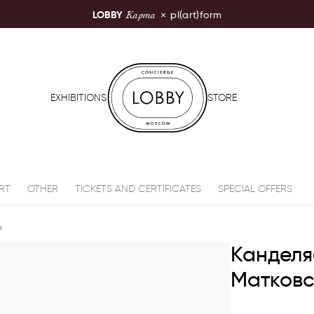
Карта
LOBBY
×
pl(art)form
LOBBY Moscow
EXHIBITIONS
STORE
RT
OTHER
TICKETS AND CERTIFICATES
SPECIAL OFFERS
я
Канделя
Матковс