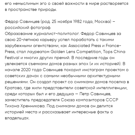
его немыслимым эго о своей важности в мире растворяется 
в пространстве природы.

Фёдор Савинцев (род. 25 ноября 1982 года, Москва) – 
российский фотограф.

Образование журналист-политолог. Федор Савинцев за 
свою 20-летнюю карьеру успел поработать с такими 
зарубежными агентствами, как Associated Press и France-
Press, стал лауреатом Golden Lens Competition, Tops China 
Festival и многих других премий. В последние годы он 
увлекается съемками домов разных эпох (и их историей). В 
начале 2020 года Савинцев покорил инстаграм проектом о 
советских дачах с самыми необычными архитектурными 
решениями. Он создал проект со снимками домов поселка в 
Кратово, где жили представители советской интеллигенции, 
среди которых был и его дедушка — Петр Савинцев, 
заместитель председателя Союза композиторов СССР 
Тихона Хренникова. Под снимками домов он делится 
историей места и рассказывает интересные факты о 
владельцах.