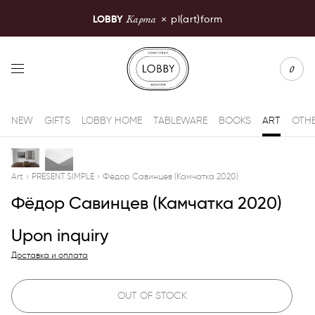
Карта
LOBBY
×
pl(art)form
LOBBY Moscow
0
NEW
GIFTS
LOBBY HOME
TABLEWARE
BOOKS
ART
OTH
Art
›
PRESENT SIMPLE
›
Фёдор Савинцев (Камчатка 2020)
Фёдор Савинцев (Камчатка 2020)
Upon inquiry
Доставка и оплата
OUT OF STOCK