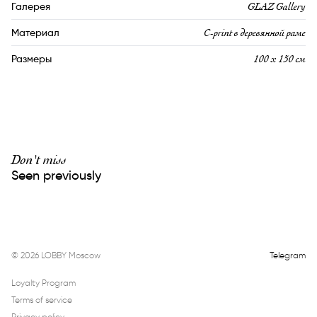
GLAZ Gallery
Галерея
С-print в деревянной раме
Материал
100 х 150 см
Размеры
Don't miss
Seen previously
©
2026
LOBBY Moscow
Telegram
Loyalty Program
Terms of service
Privacy policy