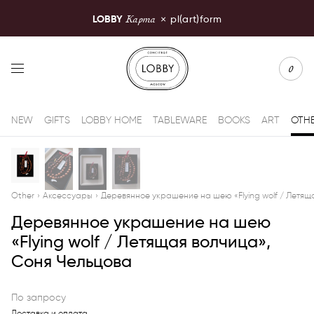
Карта
LOBBY
×
pl(art)form
LOBBY Moscow
0
NEW
GIFTS
LOBBY HOME
TABLEWARE
BOOKS
ART
OTH
Other
›
Аксессуары
›
Деревянное украшение на шею «Flying wolf / Летящ
Деревянное украшение на шею
«Flying wolf / Летящая волчица»,
Соня Чельцова
По запросу
Доставка и оплата