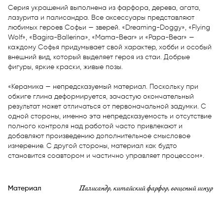
Серия украшений выполнена из фарфора, дерева, агата, 
лазурита и палисандра. Все аксессуары представляют 
любимых героев Софьи — зверей. «Dreaming-Doggy», «Flying 
Wolf», «Bagira-Ballerina», «Mama-Bear» и «Papa-Bear» — 
каждому Софья придумывает свой характер, хобби и особый 
внешний вид, который выделяет героя из стаи. Добрые 
фигуры, яркие краски, живые позы.

«Керамика — непредсказуемый материал. Поскольку при 
обжиге глина деформируется, зачастую окончательный 
результат может отличаться от первоначальной задумки. С 
одной стороны, именно эта непредсказуемость и отсутствие 
полного контроля над работой часто привлекают и 
добавляют произведению дополнительное смысловое 
измерение. С другой стороны, материал как будто 
становится соавтором и частично управляет процессом».
Палисандр, китайский фарфор, вощеный шнур
Материал