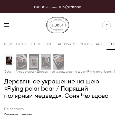
Карта
LOBBY
×
pl(art)form
LOBBY Moscow
0
NEW
GIFTS
LOBBY HOME
TABLEWARE
BOOKS
ART
OTH
Other
›
Аксессуары
›
Деревянное украшение на шею «Flying polar bear 
Деревянное украшение на шею
«Flying polar bear / Парящий
полярный медведь», Соня Чельцова
По запросу
Доставка и оплата