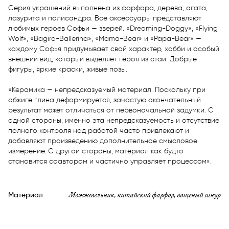
Серия украшений выполнена из фарфора, дерева, агата, 
лазурита и палисандра. Все аксессуары представляют 
любимых героев Софьи — зверей. «Dreaming-Doggy», «Flying 
Wolf», «Bagira-Ballerina», «Mama-Bear» и «Papa-Bear» — 
каждому Софья придумывает свой характер, хобби и особый 
внешний вид, который выделяет героя из стаи. Добрые 
фигуры, яркие краски, живые позы.

«Керамика — непредсказуемый материал. Поскольку при 
обжиге глина деформируется, зачастую окончательный 
результат может отличаться от первоначальной задумки. С 
одной стороны, именно эта непредсказуемость и отсутствие 
полного контроля над работой часто привлекают и 
добавляют произведению дополнительное смысловое 
измерение. С другой стороны, материал как будто 
становится соавтором и частично управляет процессом».
Можжевельник, китайский фарфор, вощеный шнур
Материал