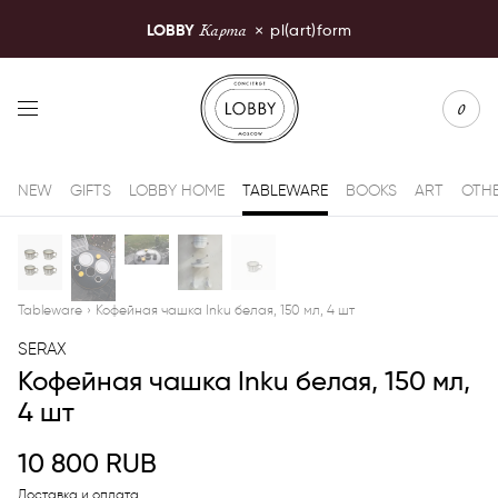
Карта
LOBBY
×
pl(art)form
LOBBY Moscow
0
NEW
GIFTS
LOBBY HOME
TABLEWARE
BOOKS
ART
OTH
Tableware
›
Кофейная чашка Inku белая, 150 мл, 4 шт
SERAX
Кофейная чашка Inku белая, 150 мл,
4 шт
10 800
RUB
Доставка и оплата