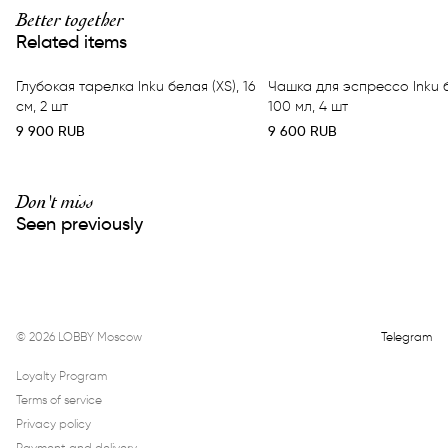
Better together
Related items
Глубокая тарелка Inku белая (XS), 16
Чашка для эспрессо Inku 
см, 2 шт
100 мл, 4 шт
9 900
RUB
9 600
RUB
Don't miss
Seen previously
©
2026
LOBBY Moscow
Telegram
Loyalty Program
Terms of service
Privacy policy
Payment and delivery