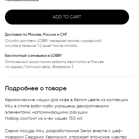
ADD TO CART
Доставка по Москве, России и СНГ
Служба доставки LOBBY передает заказы курьерской
службе в течение 1-2 дней после оплаты
Бесплатный самовывоз в LOBBY
Оплаченный заказ можно забрать бесплатно в Москве
по адресу Гостиный двор, Варварка 3
Подробнее о товаре
Керамические чашки для кофе в белом цвете из коллекции 
Inku в стиле ваби-саби украшены декоративными 
элементами, напоминающими ракушки. 

Набор состоит из 4-ех чашек 150 мл.

Серия посуды Inku, разработанная Serax вместе с шеф-
поваром Серджио Херманом, отражает японское чувство 