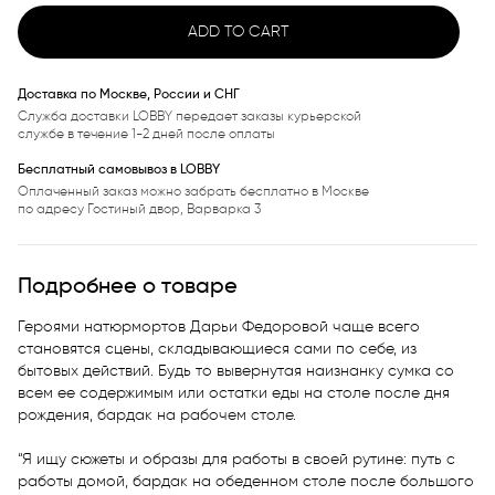
ADD TO CART
Доставка по Москве, России и СНГ
Служба доставки LOBBY передает заказы курьерской
службе в течение 1-2 дней после оплаты
Бесплатный самовывоз в LOBBY
Оплаченный заказ можно забрать бесплатно в Москве
по адресу Гостиный двор, Варварка 3
Подробнее о товаре
Героями натюрмортов Дарьи Федоровой чаще всего 
становятся сцены, складывающиеся сами по себе, из 
бытовых действий. Будь то вывернутая наизнанку сумка со 
всем ее содержимым или остатки еды на столе после дня 
рождения, бардак на рабочем столе. 

“Я ищу сюжеты и образы для работы в своей рутине: путь с 
работы домой, бардак на обеденном столе после большого 