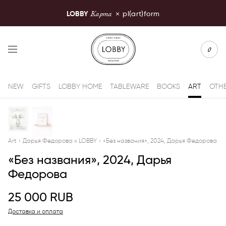
Карта
LOBBY
×
pl(art)form
LOBBY Moscow
0
NEW
GIFTS
LOBBY HOME
TABLEWARE
BOOKS
ART
OTH
Art
›
Дарья Федорова x LOBBY
›
«Без названия», 2024, Дарья Федорова
«Без названия», 2024, Дарья
Федорова
25 000
RUB
Доставка и оплата