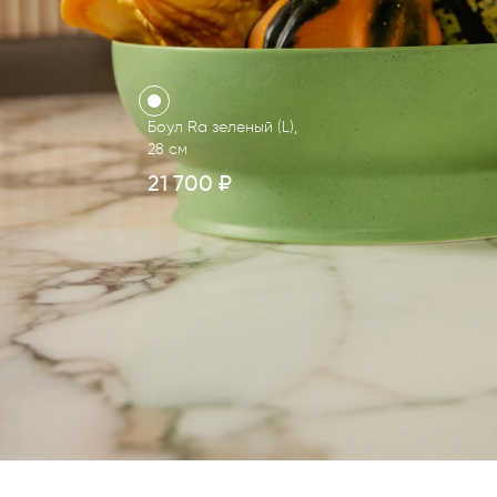
Боул Ra зеленый (L),
28 см
21 700
₽