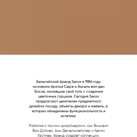
Бельгийский бренд Serax в 1986 году
основали братья Серж и Аксель ван ден
Босхе, начавшие свой путь с создания
цветочных горшков. Сегодня Serax
предлагают ценителям предметного
дизайна посуду, объекты декора и мебель, в
которых объединены функциональность и
эстетика.
Работая с такими дизайнерами, как Винсент
Ван Дуйсен, Анн Демельмейстер и Келли
Уэстлер, бренд создает коллекции,