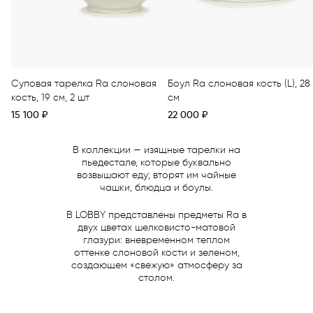
Суповая тарелка Ra слоновая
Боул Ra слоновая кость (L), 28
кость, 19 см, 2 шт
см
15 100
₽
22 000
₽
В коллекции — изящные тарелки на
пьедестале, которые буквально
возвышают еду; вторят им чайные
чашки, блюдца и боулы.
В LOBBY представлены предметы Ra в
двух цветах шелковисто-матовой
глазури: вневременном теплом
оттенке слоновой кости и зеленом,
создающем «свежую» атмосферу за
столом.