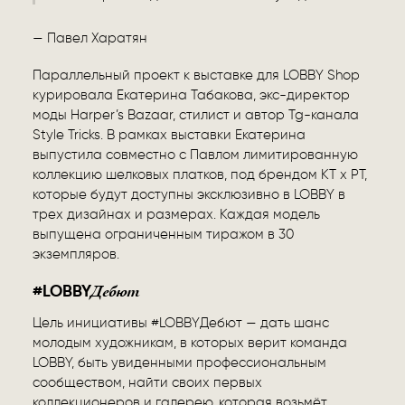
— Павел Харатян
Параллельный проект к выставке для LOBBY Shop
курировала Екатерина Табакова, экс-директор
моды Harper’s Bazaar, стилист и автор Tg-канала
Style Tricks. В рамках выставки Екатерина
выпустила совместно с Павлом лимитированную
коллекцию шелковых платков, под брендом KT x PT,
которые будут доступны эксклюзивно в LOBBY в
трех дизайнах и размерах. Каждая модель
выпущена ограниченным тиражом в 30
экземпляров.
Дебют
#LOBBY
Цель инициативы #LOBBYДебют — дать шанс
молодым художникам, в которых верит команда
LOBBY, быть увиденными профессиональным
сообществом, найти своих первых
коллекционеров и галерею, которая возьмёт