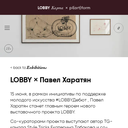
Карта
LOBBY
×
pl(art)form
LOBBY Moscow
0
Exhibitions
back to
LOBBY
×
Павел Харатян
15 июня, в рамках инициативы по поддержке
молодого искусства #LOBBYДебют , Павел
Харатян станет главным героем нового
выставочного проекта LOBBY.
Со-кураторами проекта выступают автор TG-
канала Style Tricks Екатерина Табакова и со-