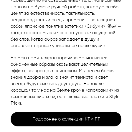
«Совершенно не совершенные» тела, написанные
Павлом на бумаге ручной работы, которую особо
ценят за естественность, тактильность,
неоднородность и следы времени — воплощают
собой японское понятие эстетики «Сибуми» (渋み)—
когда красота мысли ясна на уровне ощущений,
без слов. Когда образ западает в душу и
оставляет терпкое уникальное послевкусие...
На мою память «красноречиво молчаливые»
обнаженные образы оказывают целительный
эффект, возвращают к истокам. Мы несем бремя
знания добра и зла, а значит темнота и свет
всегда будут сменять друг друга. Но как же
хорошо, что у нас на Земле кроме «опоясаний» из
«смоковных листьев», есть шелковые платки и Style
Tricks.
Подробнее о коллекции KT × PT