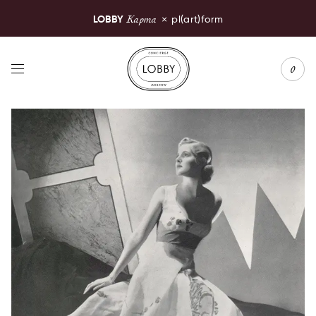
Карта
LOBBY
×
pl(art)form
LOBBY Moscow
0