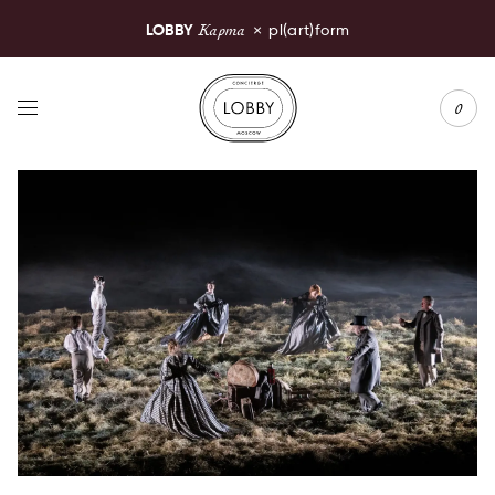
Карта
LOBBY
×
pl(art)form
LOBBY Moscow
0