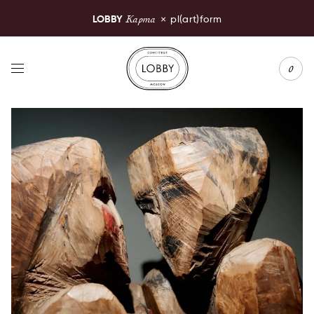
Карта
LOBBY
×
pl(art)form
LOBBY Moscow
0