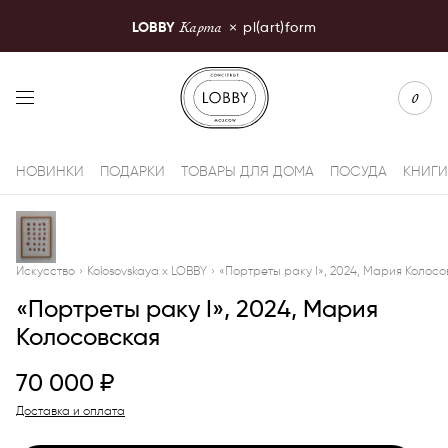
Карта
LOBBY
×
pl(art)form
LOBBY Moscow
0
НОВИНКИ
ПОДАРКИ
ТОВАРЫ ДЛЯ ДОМА
ПОСУДА
КНИГИ
Искусство
›
Kolosovskaya x LOBBY
›
«Портреты раку I», 2024, Мария Колосо
«Портреты раку I», 2024, Мария
Колосовская
70 000
₽
Доставка и оплата