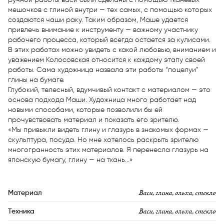
мешочков с глиной внутри — тех самых, с помощью которых 
создаются чаши раку. Таким образом, Маше удается 
привлечь внимание к инструменту — важному участнику 
рабочего процесса, который всегда остается за кулисами. 
В этих работах можно увидеть с какой любовью, вниманием и 
уважением Колосовская относится к каждому этапу своей 
работы. Сама художница назвала эти работы “поцелуи” 
глины на бумаге. 

Глубокий, телесный, вдумчивый контакт с материалом — это 
основа подхода Маши. Художница много работает над 
новыми способами, которые позволили бы ей 
прочувствовать материал и показать его зрителю. 

«Мы привыкли видеть глину и глазурь в знакомых формах — 
скульптура, посуда. Но мне хотелось раскрыть зрителю 
многогранность этих материалов. Я перенесла глазурь на 
японскую бумагу, глину — на ткань...»
Васи, глина, ольха, стекло
Материал
Васи, глина, ольха, стекло
Техника