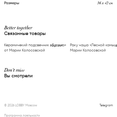
56 х 42 см
Размеры
Better together
Связанные товары
Керамичекий подсвечник «Бусина»
Раку чаша «Лесной камыш
SOLD OUT
от Марии Колосовской
Марии Колосовской
Don't miss
Вы смотрели
©
2026
LOBBY Moscow
Telegram
Программа лояльности