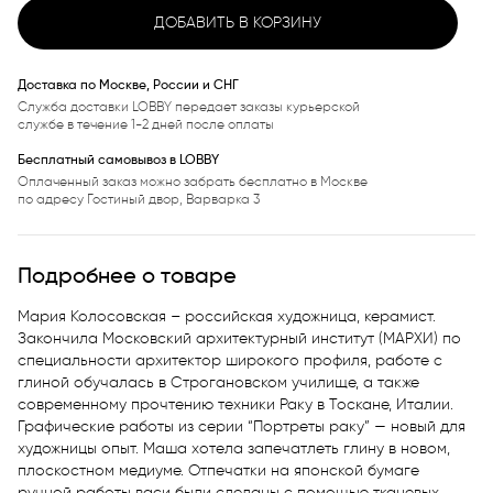
ДОБАВИТЬ В КОРЗИНУ
Доставка по Москве, России и СНГ
Служба доставки LOBBY передает заказы курьерской
службе в течение 1-2 дней после оплаты
Бесплатный самовывоз в LOBBY
Оплаченный заказ можно забрать бесплатно в Москве
по адресу Гостиный двор, Варварка 3
Подробнее о товаре
Мария Колосовская – российская художница, керамист. 
Закончила Московский архитектурный институт (МАРХИ) по 
специальности архитектор широкого профиля, работе с 
глиной обучалась в Строгановском училище, а также 
современному прочтению техники Раку в Тоскане, Италии.   

Графические работы из серии “Портреты раку” — новый для 
художницы опыт. Маша хотела запечатлеть глину в новом, 
плоскостном медиуме. Отпечатки на японской бумаге 

ручной работы васи были сделаны с помощью тканевых 