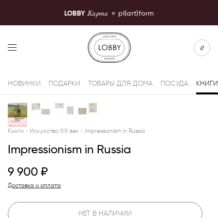
Карта
LOBBY
×
pl(art)form
LOBBY Moscow
0
НОВИНКИ
ПОДАРКИ
ТОВАРЫ ДЛЯ ДОМА
ПОСУДА
КНИГИ
Книги
›
Искусство XIX век
›
Impressionism in Russia
Impressionism in Russia
9 900
₽
Доставка и оплата
НЕТ В НАЛИЧИИ