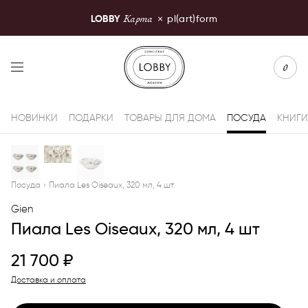
Карта
LOBBY
×
pl(art)form
LOBBY Moscow
0
НОВИНКИ
ПОДАРКИ
ТОВАРЫ ДЛЯ ДОМА
ПОСУДА
КНИГИ
Посуда
›
Пиала Les Oiseaux, 320 мл, 4 шт
Gien
Пиала Les Oiseaux, 320 мл, 4 шт
21 700
₽
Доставка и оплата