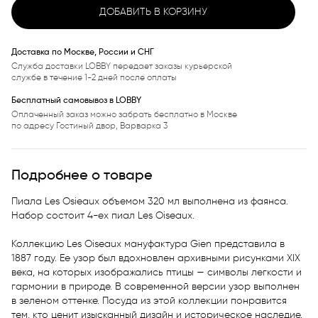
ДОБАВИТЬ В КОРЗИНУ
Доставка по Москве, России и СНГ
Служба доставки LOBBY передает заказы курьерской
службе в течение 1-2 дней после оплаты
Бесплатный самовывоз в LOBBY
Оплаченный заказ можно забрать бесплатно в Москве
по адресу Гостиный двор, Варварка 3
Подробнее о товаре
Пиала Les Osieaux объемом 320 мл выполнена из фаянса. 
Набор состоит 4-ех пиал Les Oiseaux.

Коллекцию Les Oiseaux мануфактура Gien представила в 
1887 году. Ее узор был вдохновлен архивными рисунками XIX 
века, на которых изображались птицы — символы легкости и 
гармонии в природе. В современной версии узор выполнен 
в зеленом оттенке. Посуда из этой коллекции понравится 
тем, кто ценит изысканный дизайн и историческое наследие.
