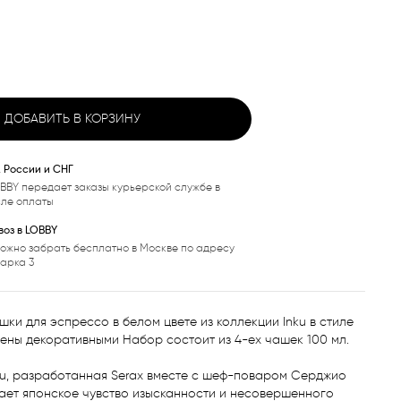
ДОБАВИТЬ В КОРЗИНУ
, России и СНГ
BBY передает заказы курьерской службе в
сле оплаты
оз в LOBBY
ожно забрать бесплатно в Москве по адресу
варка 3
ки для эспрессо в белом цвете из коллекции Inku в стиле 
ны декоративными Набор состоит из 4-ех чашек 100 мл.

ku, разработанная Serax вместе с шеф-поваром Серджио 
ает японское чувство изысканности и несовершенного 