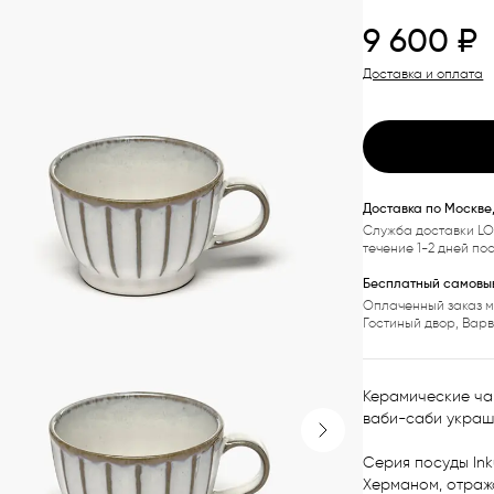
9 600
₽
Доставка и оплата
Доставка по Москве
Служба доставки LO
течение 1-2 дней по
Бесплатный самовыв
Оплаченный заказ м
Гостиный двор, Вар
Керамические чаш
ваби-саби украше
Next slide
Серия посуды In
Херманом, отраж