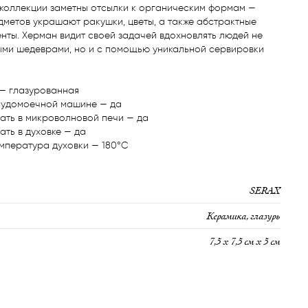
 коллекции заметны отсылки к органическим формам — 
метов украшают ракушки, цветы, а также абстрактные 
ты. Херман видит своей задачей вдохновлять людей не 
ыми шедеврами, но и с помощью уникальной сервировки 
— глазурованная

судомоечной машине — да

ать в микроволновой печи — да

ть в духовке — да

мпература духовки — 180°C
SERAX
Керамика, глазурь
7,5 х 7,5 см х 5 см