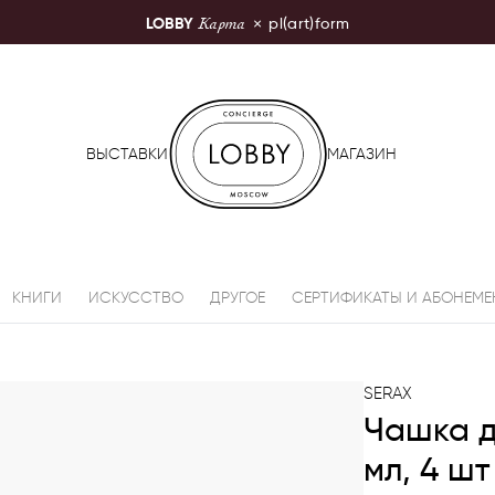
Карта
LOBBY
×
pl(art)form
LOBBY Moscow
ВЫСТАВКИ
МАГАЗИН
КНИГИ
ИСКУССТВО
ДРУГОЕ
СЕРТИФИКАТЫ И АБОНЕМЕ
SERAX
Чашка д
мл, 4 шт