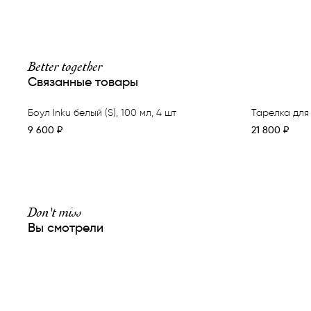
Better together
Связанные товары
Боул Inku белый (S), 100 мл, 4 шт
Тарелка для 
9 600
₽
21 800
₽
Don't miss
Вы смотрели