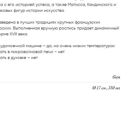
а с его историей успеха, а также Матисса, Кандинского и 
аковых фигур истории искусства.

изведена в лучших традициях крупных французских 
рских. Выполненная вручную роспись придает динамичный 
ме XVIII века.

удомоечной машине – да, на очень низких температурах

ть в микроволновой печи – нет

ть в духовке – нет
Gien
Ø 17 см., 350 мл