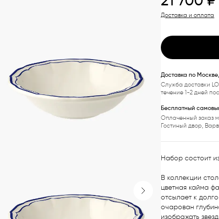
21 700
₽
Доставка и оплата
Доставка по Москве
Служба доставки LO
течение 1-2 дней по
Бесплатный самовыв
Оплаченный заказ м
Гостиный двор, Вар
Набор состоит из 
В коллекции стол
цветная кайма фа
отсылает к долгой
Next slide
очарован глубин
изображать звезд