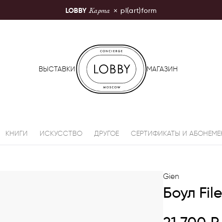
Карта
LOBBY
×
pl(art)form
LOBBY Moscow
ВЫСТАВКИ
МАГАЗИН
КНИГИ
ИСКУССТВО
ДРУГОЕ
СЕРТИФИКАТЫ И АБОНЕМЕ
Gien
Боул Fil