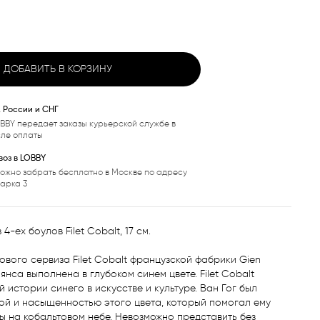
ДОБАВИТЬ В КОРЗИНУ
, России и СНГ
BBY передает заказы курьерской службе в
сле оплаты
оз в LOBBY
ожно забрать бесплатно в Москве по адресу
варка 3
4-ех боулов Filet Cobalt, 17 см.

ового сервиза Filet Cobalt французской фабрики Gien 
янса выполнена в глубоком синем цвете. Filet Cobalt 
 истории синего в искусстве и культуре. Ван Гог был 
ой и насыщенностью этого цвета, который помогал ему 
ы на кобальтовом небе. Невозможно представить без 