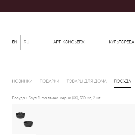
EN
RU
АРТ-КОНСЬЕРЖ
КУЛЬТСРЕДА
НОВИНКИ
ПОДАРКИ
ТОВАРЫ ДЛЯ ДОМА
ПОСУДА
Посуда
›
Боул Zuma темно-серый (XS), 350 мл, 2 шт