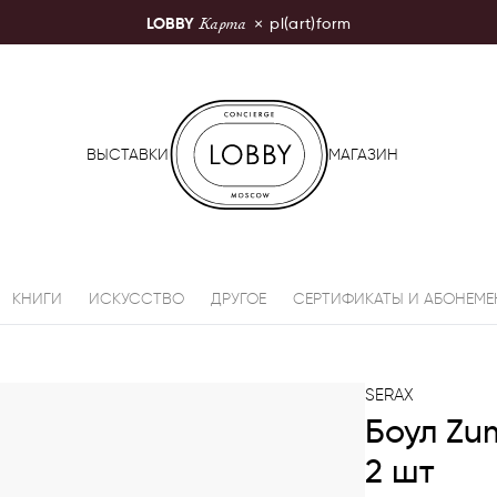
Карта
LOBBY
×
pl(art)form
LOBBY Moscow
ВЫСТАВКИ
МАГАЗИН
КНИГИ
ИСКУССТВО
ДРУГОЕ
СЕРТИФИКАТЫ И АБОНЕМЕ
SERAX
Боул Zu
2 шт