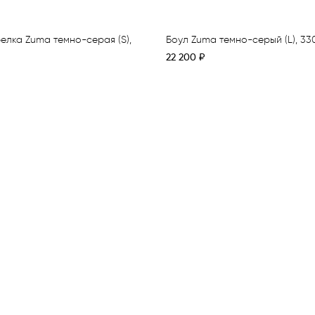
релка Zuma темно-серая (S),
Боул Zuma темно-серый (L), 33
22 200
₽