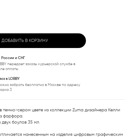
ДОБАВИТЬ В КОРЗИНУ
, России и СНГ
BBY передает заказы курьерской службе в
сле оплаты
оз в LOBBY
ожно забрать бесплатно в Москве по адресу
варка 3
в темно-сером цвете из коллекции Zuma дизайнера Келли 
з фарфора. 

двух боулов 35 мл.

отличается нанесенным на изделия цифровым графическим 