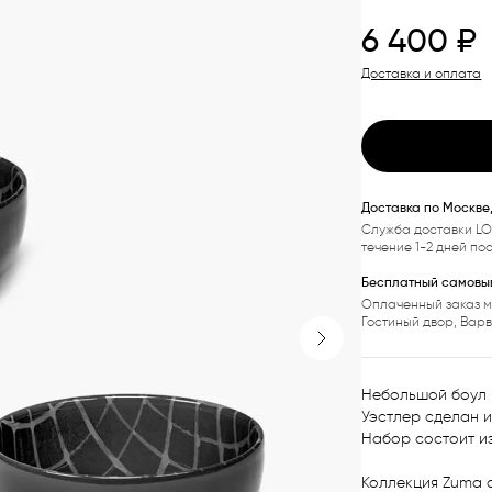
6 400
₽
Доставка и оплата
Доставка по Москве
Служба доставки LO
течение 1-2 дней по
Бесплатный самовыв
Оплаченный заказ м
Гостиный двор, Вар
Next slide
Небольшой боул 
Уэстлер сделан и
Набор состоит из 
Коллекция Zuma 