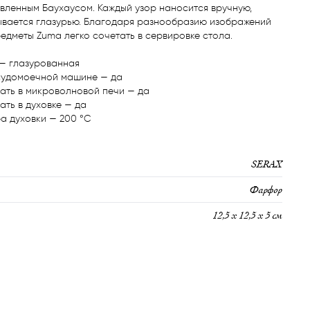
вленным Баухаусом. Каждый узор наносится вручную, 
ывается глазурью. Благодаря разнообразию изображений 
едметы Zuma легко сочетать в сервировке стола.

— глазурованная

судомоечной машине — да

ать в микроволновой печи — да

ть в духовке — да

а духовки — 200 °C
SERAX
Фарфор
12,5 х 12,5 х 5 см