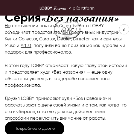
Карта
LOBBY
×
pl(art)form
«Без названия»
Серия
LOBBY Moscow
На протяжении почти пяти лет работы LOBBY
0
объединяет представителей креативных индустрий.
Кепки
Collector
,
Curator
,
Dealer
,
Director
, как и свитеры
Muse и
Artist
, получили ваше признание как идеальный
подарок для профессионалов.
В этом году LOBBY открывает новую главу этой истории
и представляет худи «Без названия» — еще одну
обязательную вещь в гардеробе современного
профессионала.
Друзья LOBBY примеряют худи «Без названия» и
рассказывают о деле своей жизни и о том, как когда-то
его выбирали, а также делятся действенными
способами переключить внимание от работы.
Подробнее о дропе